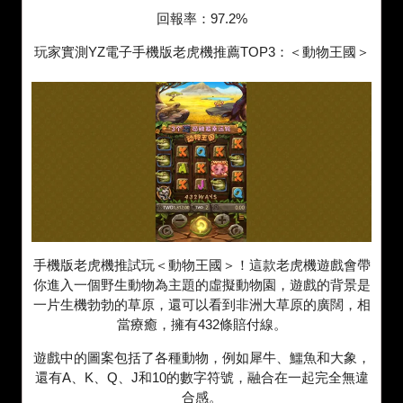
回報率：97.2%
玩家實測YZ電子手機版老虎機推薦TOP3：＜動物王國＞
手機版老虎機推試玩＜動物王國＞！這款老虎機遊戲會帶
你進入一個野生動物為主題的虛擬動物園，遊戲的背景是
一片生機勃勃的草原，還可以看到非洲大草原的廣闊，相
當療癒，擁有432條賠付線。
遊戲中的圖案包括了各種動物，例如犀牛、鱷魚和大象，
還有A、K、Q、J和10的數字符號，融合在一起完全無違
合感。