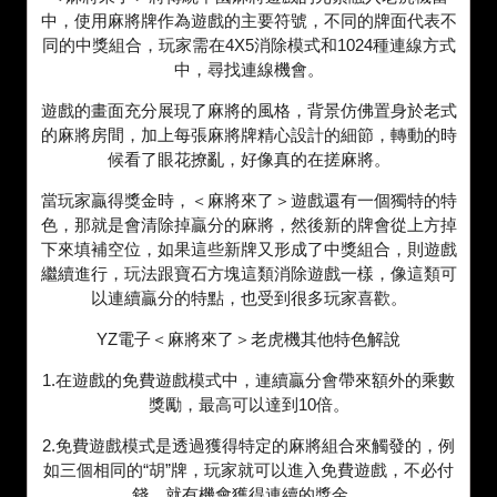
中，使用麻將牌作為遊戲的主要符號，不同的牌面代表不
同的中獎組合，玩家需在4X5消除模式和1024種連線方式
中，尋找連線機會。
遊戲的畫面充分展現了麻將的風格，背景仿佛置身於老式
的麻將房間，加上每張麻將牌精心設計的細節，轉動的時
候看了眼花撩亂，好像真的在搓麻將。
當玩家贏得獎金時，＜麻將來了＞遊戲還有一個獨特的特
色，那就是會清除掉贏分的麻將，然後新的牌會從上方掉
下來填補空位，如果這些新牌又形成了中獎組合，則遊戲
繼續進行，玩法跟寶石方塊這類消除遊戲一樣，像這類可
以連續贏分的特點，也受到很多玩家喜歡。
YZ電子＜麻將來了＞老虎機其他特色解說
1.在遊戲的免費遊戲模式中，連續贏分會帶來額外的乘數
獎勵，最高可以達到10倍。
2.免費遊戲模式是透過獲得特定的麻將組合來觸發的，例
如三個相同的“胡”牌，玩家就可以進入免費遊戲，不必付
錢，就有機會獲得連續的獎金。