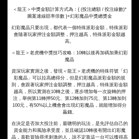
＜龍王＞中獎金額計算方式為：{ (投注總額 / 投注線數)*
圖案連線賠率倍數 }+幻彩魔晶中獎總獎金
幻彩魔晶只要出現，都代表一個特殊派彩金額，特殊派彩
會隨著玩家押注金額調整，押注越高，特殊派彩金額越
高。
＜龍王＞老虎機中獎技巧攻略：10轉以後再加碼加乘幻彩
魔晶
資深玩家實測之後，發現＜龍王＞老虎機的特殊符號「幻
彩魔晶」可以拉高總得分，但是幻彩魔晶派彩金額的規
則，會跟著玩家押注金額調整，押注越高，特殊派彩金額
越高，所以實測在10轉之後，逐步增加每一次旋轉的押
注，舉例第11轉押50元、第12轉加到75元、第13轉加到
100元，有50%以上機會會出現幻彩魔晶，就能增加得分
贏錢。
在決定是否加大投注前，最聰明的玩法，是先評估自己的
資金能力和風險承受度，並且確認10轉後有開出幻彩魔
晶，喜歡冒險尋求刺激的人，說不定靠這一台可以獲得高