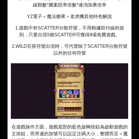
線顆數*圖案賠率倍數*連消加乘倍率
YZ電子＜魔法糖果＞老虎機其他特色解說
1.遊戲中有SCATTER分散符號，不用根據賠付線的規
則，只要出現5個SCATTER可獲得8場免費遊戲。
2.WILD百搭符號出現時，可代替除了SCATTER分散符號
以外的任何符號
在遊戲操作方面，遊戲底部的藍色旋轉按鈕為啟動遊戲的
主按鈕，而旁邊的加號可以設定注碼大小，整體而言＜魔