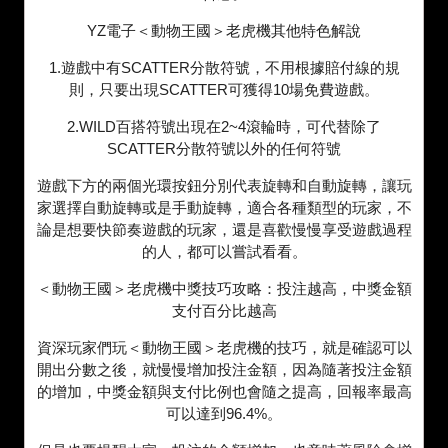
YZ電子＜動物王國＞老虎機其他特色解說
1.遊戲中有SCATTER分散符號，不用根據賠付線的規
則，只要出現SCATTER可獲得10場免費遊戲。
2.WILD百搭符號出現在2~4滾輪時，可代替除了
SCATTER分散符號以外的任何符號
遊戲下方的兩個光環按鈕分別代表旋轉和自動旋轉，讓玩
家選擇自動旋轉或是手動旋轉，適合各種類型的玩家，不
論是想要快節奏遊戲的玩家，還是喜歡慢慢享受遊戲過程
的人，都可以嘗試看看。
＜動物王國＞老虎機中獎技巧攻略：投注越高，中獎金額
支付百分比越高
資深玩家們玩＜動物王國＞老虎機的技巧，就是確認可以
開出分數之後，就慢慢增加投注金額，因為隨著投注金額
的增加，中獎金額與支付比例也會隨之提高，回報率最高
可以達到96.4%。