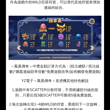
作為遊戲中的WILD百搭符號，可以替代其他符號來增加
連線的組合。
＜鳳凰傳奇＞中獎金額計算方式為：(投注總額 / 投注線
數)*圖案連線賠率倍數*免費遊戲倍率(如有觸發免費遊戲)
YZ電子＜鳳凰傳奇＞老虎機其他特色解說
1.遊戲中有SCATTER分散符號，不用根據賠付線的規
則，只要出現3個SCATTER可獲得5場免費遊戲。
2.每次旋轉出現1~4個WILD的符號，累積到下一次旋轉，
位置會隨機變動直直到免費遊戲結束。