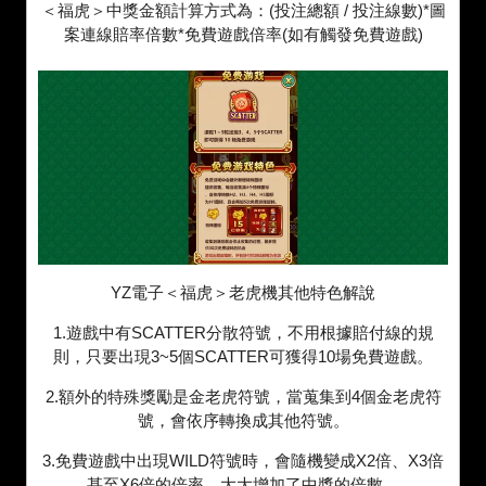
＜福虎＞中獎金額計算方式為：(投注總額 / 投注線數)*圖
案連線賠率倍數*免費遊戲倍率(如有觸發免費遊戲)
YZ電子＜福虎＞老虎機其他特色解說
1.遊戲中有SCATTER分散符號，不用根據賠付線的規
則，只要出現3~5個SCATTER可獲得10場免費遊戲。
2.額外的特殊獎勵是金老虎符號，當蒐集到4個金老虎符
號，會依序轉換成其他符號。
3.免費遊戲中出現WILD符號時，會隨機變成X2倍、X3倍
甚至X6倍的倍率，大大增加了中獎的倍數。