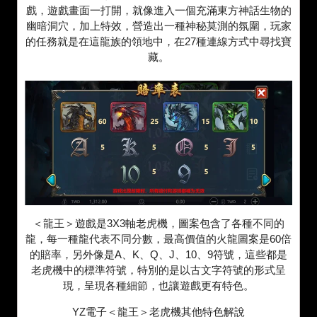
戲，遊戲畫面一打開，就像進入一個充滿東方神話生物的
幽暗洞穴，加上特效，營造出一種神秘莫測的氛圍，玩家
的任務就是在這龍族的領地中，在27種連線方式中尋找寶
藏。
＜龍王＞遊戲是3X3軸老虎機，圖案包含了各種不同的
龍，每一種龍代表不同分數，最高價值的火龍圖案是60倍
的賠率，另外像是A、K、Q、J、10、9符號，這些都是
老虎機中的標準符號，特別的是以古文字符號的形式呈
現，呈現各種細節，也讓遊戲更有特色。
YZ電子＜龍王＞老虎機其他特色解說