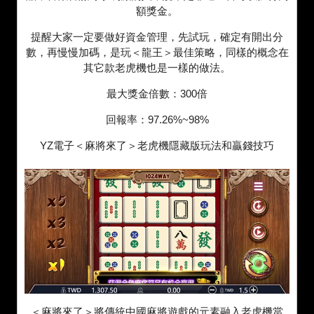
額獎金。
提醒大家一定要做好資金管理，先試玩，確定有開出分
數，再慢慢加碼，是玩＜龍王＞最佳策略，同樣的概念在
其它款老虎機也是一樣的做法。
最大獎金倍數：300倍
回報率：97.26%~98%
YZ電子＜麻將來了＞老虎機隱藏版玩法和贏錢技巧
＜麻將來了＞將傳統中國麻將遊戲的元素融入老虎機當