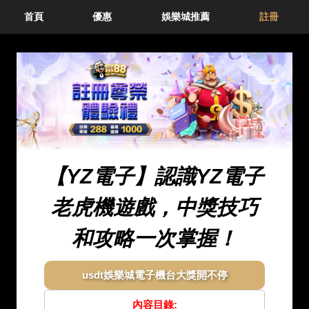
首頁
優惠
娛樂城推薦
註冊
【YZ電子】認識YZ電子
老虎機遊戲，中獎技巧
和攻略一次掌握！
usdt娛樂城電子機台大獎開不停
內容目錄: