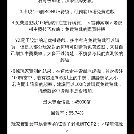
石可被加總，加乘至總分數。
3.出現4~6個BONUS符號，可觸發15場免費遊戲
4.免費遊戲以100倍總押注進行購買。 ＜雷神索爾＞老虎
機中獎技巧攻略：免費遊戲的購買時機
YZ電子設計的老虎機遊戲，多半都有免費遊戲可以購
買，但是大部分玩家對於何時可以購買免費遊戲，來替自
己增加中獎機率，大多不甚清楚，不妨參考我們實測後的
經驗。
根據玩家實測的結果，在這款雷神索爾老虎機，首次投注
100轉當中，若有超過30次以上的中獎，無論獎項大小，
若有開出這樣的頻率，建議再以100倍數購買免費遊戲，
持續觀察中獎頻率是否增加。
最大獎金倍數：45000倍
回報率：95.74%
玩家實測最容易開獎的YZ電子老虎機TOP2：＜猛龍傳說
＞