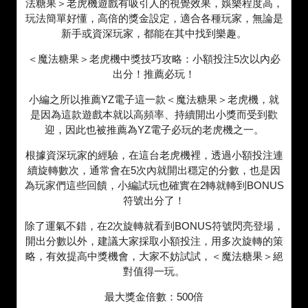
法糖果＞老虎機遊戲有吸引人的視覺效果，娛樂程度高，
玩法簡單好懂，高倍的獎金設定，適合各種玩家，無論是
新手或資深玩家，都能在其中找到樂趣。
＜魔法糖果＞老虎機中獎技巧攻略：小額投注5次以內必
出分！推薦必玩！
小編之所以推薦YZ電子這一款＜魔法糖果＞老虎機，就
是因為這款遊戲本就以高頻率、持續開出小獎而受到歡
迎，因此也被推薦為YZ電子必玩的老虎機之一。
根據資深玩家的經驗，在這台老虎機裡，透過小額投注連
續旋轉數次，通常會在5次內就開出穩定的分數，也是因
為玩家們這些回饋，小編試玩也確實在2轉就轉到BONUS
符號出分了！
除了運氣不錯，在2次旋轉就看到BONUS符號閃亮登場，
開出分數以外，建議大家採取小額投注，用多次旋轉的策
略，有效提高中獎機會，大家不妨試試，＜魔法糖果＞絕
對值得一玩。
最大獎金倍數：500倍