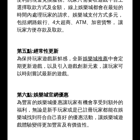
選擇取款方式及金額， 線上娛樂城都會在最短的
時間內處理玩家的請求。娛樂城支付方式多元，
包括網路銀行、4大超商、ATM、加密貨幣， 讓
玩家方便存款及取款。
第五點:經常性更新
為保持玩家遊戲新鮮感，全新
娛樂城推薦
中會定
期更新遊戲，以及引入遊戲創新元素，讓玩家可
以時刻嘗試最新的遊戲。
第六點:娛樂城官網優惠
為豐富的娛樂城優惠讓玩家有機會享受到額外的
福利，無論是新手玩家或是已註冊玩家都能在娛
樂城找到符合自己喜好 的優惠活動，讓娛樂城遊
戲體驗變得更加豐富及有價值性。