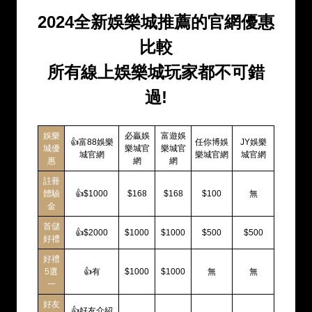
2024全新娛樂城推薦的官網優惠
比較
所有線上娛樂城玩家都不可錯
過!
娛樂
必贏娛
富遊娛
👍富88娛樂
任你博娛
JY娛樂
城優
樂城官
樂城官
城官網
樂城官網
城官網
惠
網
網
註冊
體驗
👍$1000
$168
$168
$100
無
金
首儲
👍$2000
$1000
$1000
$500
$500
好禮
好禮
5選
👍有
$1000
$1000
無
無
一
好友
👍好友介紹