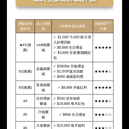
體驗金推
線上娛樂
娛樂城PTT
VIP獨有最高優惠
薦排名
城
評價
✓ $1,000~5,000 假日登
入好禮回饋
🔥#1(推
usdt娛樂
✓ $8,888 生日禮金
★★★★★
薦)
城
✓ $3,688 百家樂闖關紅
包
✓ $3600w 升級禮金
必贏娛樂
#2(推薦)
✓ $1.0VIP返水回饋
★★★★☆
城
✓ $666 連續簽到禮
富遊娛樂
#3(推薦)
✓ $8,888 升級紅利
★★★★★
城
任你博娛
✓ $500 首存加碼
#4
★★★★☆
樂城
✓ $18,888 每月紅包
JY娛樂
#5
✓ $666 生日禮金
★★★☆☆
城
大老爺娛
✓ $10,000 每月福利
#6
★★★☆☆