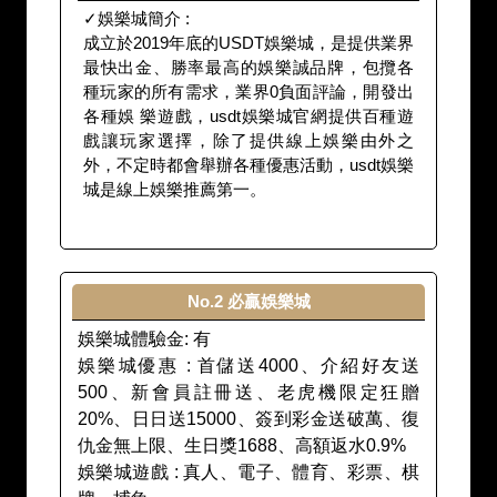
✓娛樂城簡介 :
成立於2019年底的USDT娛樂城，是提供業界
最快出金、勝率最高的娛樂誠品牌，包攬各
種玩家的所有需求，業界0負面評論，開發出
各種娛 樂遊戲，usdt娛樂城官網提供百種遊
戲讓玩家選擇，除了提供線上娛樂由外之
外，不定時都會舉辦各種優惠活動，usdt娛樂
城是線上娛樂推薦第一。
No.2 必贏娛樂城
娛樂城體驗金: 有
娛樂城優惠 : 首儲送4000、介紹好友送
500、新會員註冊送、老虎機限定狂贈
20%、日日送15000、簽到彩金送破萬、復
仇金無上限、生日獎1688、高額返水0.9%
娛樂城遊戲 : 真人、電子、體育、彩票、棋