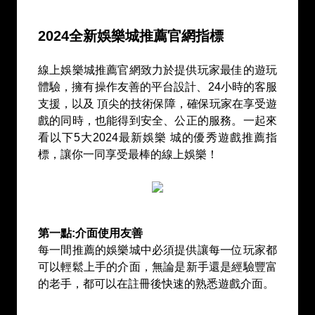
2024全新娛樂城推薦官網指標
線上娛樂城推薦官網致力於提供玩家最佳的遊玩
體驗，擁有操作友善的平台設計、24小時的客服
支援，以及 頂尖的技術保障，確保玩家在享受遊
戲的同時，也能得到安全、公正的服務。一起來
看以下5大2024最新娛樂 城的優秀遊戲推薦指
標，讓你一同享受最棒的線上娛樂！
第一點:介面使用友善
每一間推薦的娛樂城中必須提供讓每一位玩家都
可以輕鬆上手的介面，無論是新手還是經驗豐富
的老手，都可以在註冊後快速的熟悉遊戲介面。