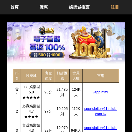
首頁
優惠
娛樂城推薦
註冊
排
出金
好評推
會員
娛樂城
官網
名
速度
薦
人數
usdt娛樂城
🏆
21,485
124K
5.0
98分
/app.html
1
則
人
★★★★★
必贏娛樂城
19,205
112K
sportslottery11.rclub.
2
4.7
97分
則
人
com.tw
★★★★
富遊娛樂城
12,079
sportslottery11.rclub.
3
4.3
92分
94K人