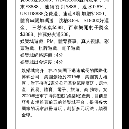
末$3888、連續簽到$888、返水0.8%、
USTD8888免費送、連莊8場 加贈$1800、
體育串關加碼送、跳槽3.8%、$18000好運
金、 三秒湊桌$588、百家樂開豹子獎金
$3888、推薦好友送$38。
娛樂城遊戲 : PM、體育賽事、真人視訊、彩
票遊戲、棋牌遊戲、電子遊戲
娛樂城網路評價 : 4分
娛樂城出金速度 : 4分
娛樂城簡介 : 在JY集團下迅速成長的國際化
博弈公司，集團創始於2019年，集團實力雄
厚，旗下擁有2家分公司業務範圍廣泛，房地
產、貿易、體育、電子、旅遊、商 務等。於
2020年進軍了博弈遊戲(娛樂城)產業，目前是
亞州市場推薦前五的娛樂城平台，提供各大
國家的玩家註冊遊玩，創新多元玩法，顛覆
全球。