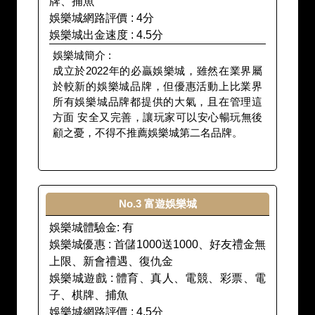
牌、捕魚
娛樂城網路評價 : 4分
娛樂城出金速度 : 4.5分
娛樂城簡介 :
成立於2022年的必贏娛樂城，雖然在業界屬
於較新的娛樂城品牌，但優惠活動上比業界
所有娛樂城品牌都提供的大氣，且在管理這
方面 安全又完善，讓玩家可以安心暢玩無後
顧之憂，不得不推薦娛樂城第二名品牌。
No.3 富遊娛樂城
娛樂城體驗金: 有
娛樂城優惠 : 首儲1000送1000、好友禮金無
上限、新會禮遇、復仇金
娛樂城遊戲 : 體育、真人、電競、彩票、電
子、棋牌、捕魚
娛樂城網路評價 : 4.5分