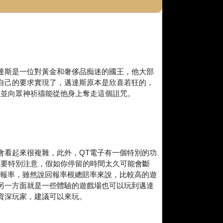
達斯是一位對黃金和奢侈品痴迷的國王，他大部
自己的要求實現了，邁達斯原本是欣喜若狂的，
，並向眾神祈禱能從他身上奪走這個詛咒。
會看起來很複雜，此外，QT電子有一個特別的功
也要特別注意，假如你停留的時間太久可能會斷
回報率，雖然說回報率根總賠率來說，比較高的遊
另一方面就是一些體驗的遊戲場也可以玩到邁達
資深玩家，建議可以來玩。