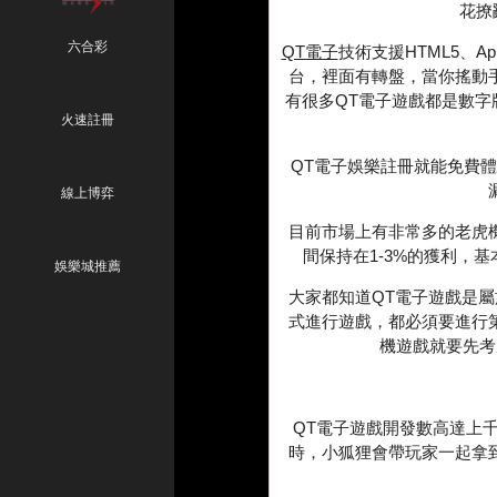
花撩
六合彩
QT電子
技術支援HTML5、
台，裡面有轉盤，當你搖動
有很多QT電子遊戲都是數
火速註冊
QT電子娛樂註冊就能免費體
線上博弈
目前市場上有非常多的老虎
間保持在1-3%的獲利，
娛樂城推薦
大家都知道QT電子遊戲是屬
式進行遊戲，都必須要進行
機遊戲就要先考
QT電子遊戲開發數高達上
時，小狐狸會帶玩家一起拿