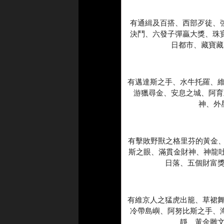
有通緝及百搭、西部歹徒、
決鬥、六發子彈贏大獎、珠
日都市、藏寶藏
有邁達斯之手、水牛托羅、維
游獵尋金、安息之城、阿育
神、外
有擊敗野獸之格里芬的黃金
斯之眼、滿貫金財神、神龍吐
日落、五個財富獎
有維京人之猛虎出籠、草裙
冷帶島嶼、阿努比斯之手、
靜、黃金雕文