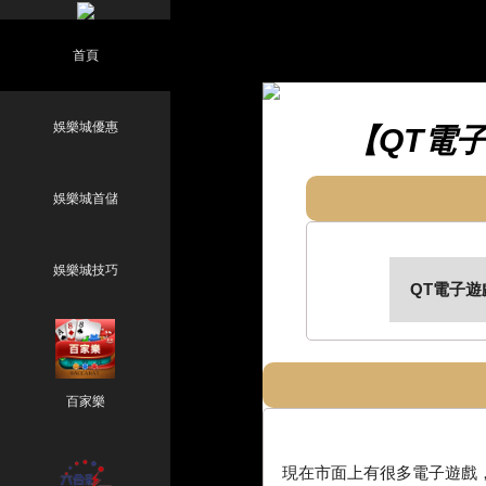
首頁
娛樂城優惠
【QT電子
娛樂城首儲
娛樂城技巧
QT電子遊
百家樂
現在市面上有很多電子遊戲