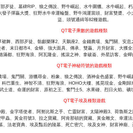
部歹徒、墓碑RIP、狼之傳說、野牛崛起、水牛圍獵、水牛崛起、
六發子彈贏大獎、狂野水牛幸運輪盤、野牛鴻運當頭、財富雙槳、小
盜、頭號通緝等82種遊戲。
QT電子乘數的遊戲種類
草裙舞、西部歹徒、骷顱樂隊2、天鵝座2、金錢農場、鬼門關、安息
使者、末日都市4、金蟒、強大面具、傳承、雙贏、月升財富、大獲全
德滿都、狂野海浪、阿瓦隆金、搖滾之神、拿破崙、外星訪客、金蟬的
QT電子神秘符號的遊戲種類
農場、鬼門關、游獵尋金、粉象、狼之傳說、酒神金色盛宴、野牛崛
、科巴重生、神智不清、狂野海浪、HOHO大樓、搖晃現金、金剛歸
武士道、命運的財富、原初之王、奮鬥士5、水果碰、烈日火焰、礦坑
QT電子埃及種類遊戲
神殿、金字塔使者、阿努比斯之手、亡靈財富、太陽神殿3、荷魯斯之
聖甲蟲、黃金符號3、拉之寶藏、阿肯那頓的寶藏、黃金雕文、幸運法
墓、法老寶典、埃及豔后的陵墓、死亡密穴、埃及女神、財富神廟、死