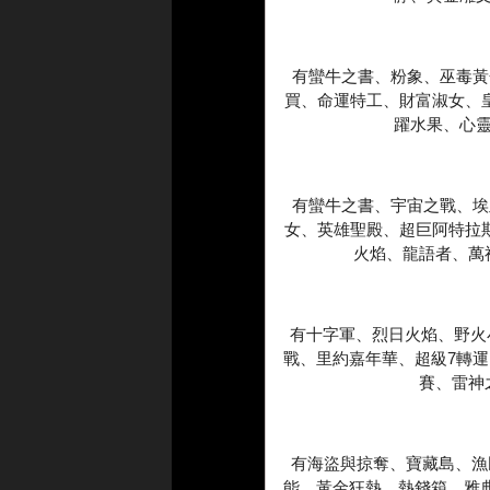
有蠻牛之書、粉象、巫毒黃
買、命運特工、財富淑女、
躍水果、心靈
有蠻牛之書、宇宙之戰、埃
女、英雄聖殿、超巨阿特拉
火焰、龍語者、萬
有十字軍、烈日火焰、野火
戰、里約嘉年華、超級7轉
賽、雷神
有海盜與掠奪、寶藏島、漁
能、黃金狂熱、熱錢箱、雅