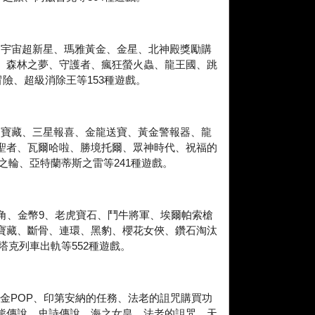
、宇宙超新星、瑪雅黃金、金星、北神殿獎勵購
、森林之夢、守護者、瘋狂螢火蟲、龍王國、跳
險、超級消除王等153種遊戲。
的寶藏、三星報喜、金龍送寶、黃金警報器、龍
聖者、瓦爾哈啦、勝境托爾、眾神時代、祝福的
輪、亞特蘭蒂斯之雷等241種遊戲。
角、金幣9、老虎寶石、鬥牛將軍、埃爾帕索槍
寶藏、斷骨、連環、黑豹、櫻花女俠、鑽石淘汰
克列車出軌等552種遊戲。
金POP、印第安納的任務、法老的詛咒購買功
熊傳說、史詩傳說、海之女皇、法老的詛咒、天