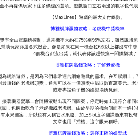
至不再提供玩家下注多條線的選項。遊戲窗口左右兩邊的數字也代
【MaxLines】遊戲的最大支付線數。
博雅棋牌贏錢攻略：老虎機中獎機率
獎率全由電腦所控制，通常機率大約在75%至95%左右，雖然說賭
以幫助玩家篩選各式機台。像是如果在同一機台拉6次以上都沒有中獎
4個機台都沒出獎，就代表你該趕快換一間娛樂城了
博雅棋牌贏錢攻略：了解老虎機
型為網絡遊戲，是因為它們非常適合網絡遊戲的需求。在互聯網上，
到最賺錢的老虎機頭獎，通常可以在一個頭獎中贏取數百萬美元。老
或者專設角子機的娛樂場所見到。
，接著機器螢幕上會隨機滾動出現不同圖案，停定時如出現符合相同
無回，也叫做吃角子老虎機或老虎機。由於早期的機台側面有一條拉
有水果圖案，所以也有人稱它水果盤。加上Slot這字翻譯過來有投
文章也用「插槽」這字眼來稱呼。
博雅棋牌贏錢攻略：選擇正確的娛樂城