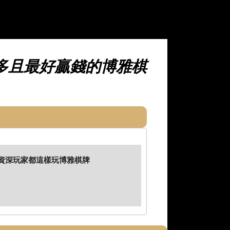
多且最好贏錢的博雅棋
資深玩家都這樣玩博雅棋牌