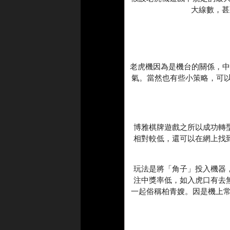
大線數，甚
老虎機因為是機台的關係，中
氣。當然也有些小策略，可
博雅棋牌遊戲之所以成功轉
相對較低，還可以在網上找
玩法是將「角子」投入機器
注中獎率低，如入虎口有去
一起俗稱柏青嫂。因是機上常