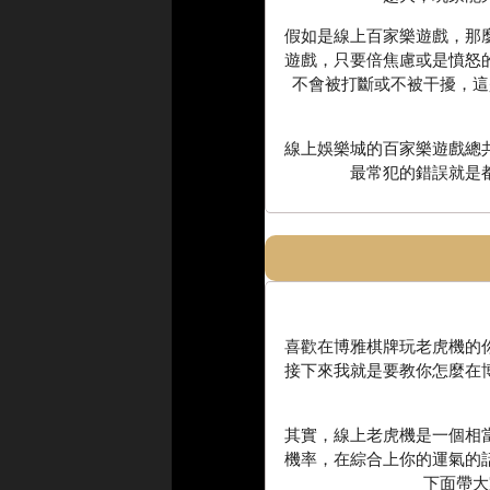
假如是線上百家樂遊戲，那
遊戲，只要倍焦慮或是憤怒
不會被打斷或不被干擾，這
線上娛樂城的百家樂遊戲總
最常犯的錯誤就是
喜歡在博雅棋牌玩老虎機的
接下來我就是要教你怎麼在
其實，線上老虎機是一個相
機率，在綜合上你的運氣的
下面帶大