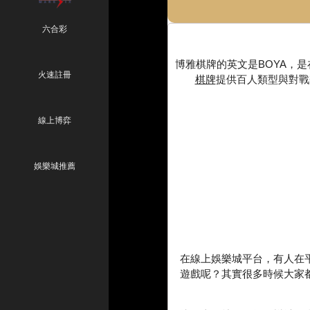
六合彩
博雅棋牌的英文是BOYA，
火速註冊
棋牌
提供百人類型與對戰
線上博弈
娛樂城推薦
在線上娛樂城平台，有人在
遊戲呢？其實很多時候大家