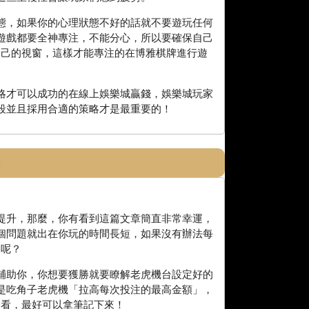
態，如果你的心理狀態不好的話就不要遊玩任何
遊戲都要全神專注，不能分心，所以要確保自己
自己的視窗，這樣才能專注的在博雅棋牌進行遊
略才可以成功的在線上娛樂城贏錢，娛樂城玩家
段並且採用合適的策略才是最重要的！
！
提升，那麼，你有看到這篇文章簡直非常幸運，
個問題就出在你玩的時間長短，如果沒有辦法每
酬呢？
輔助你，你想要獲勝就要瞭解老虎機台設定好的
是吃角子老虎機「拉高每次投注的最高金額」，
細看，最好可以拿筆記下來！