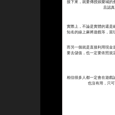
接下來，就要傳授娛樂城的
且認真
實際上，不論是實體的還是
知名的線上麻將遊戲等，當
而另一個就是直接利用現金
要去儲值，也一定要依照規
相信很多人都一定會在遊戲
也沒有用，只可