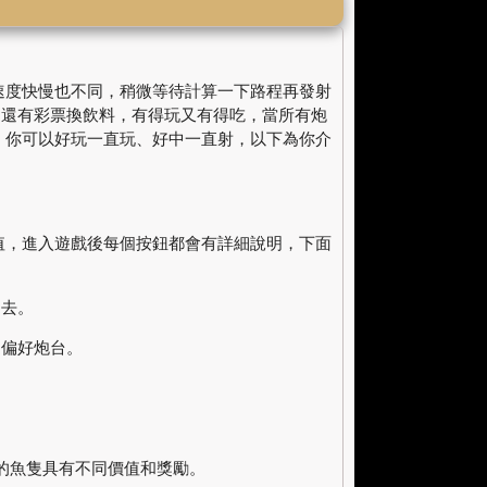
速度快慢也不同，稍微等待計算一下路程再發射
多還有彩票換飲料，有得玩又有得吃，當所有炮
，你可以好玩一直玩、好中一直射，以下為你介
值，進入遊戲後每個按鈕都會有詳細說明，下面
進去。
選偏好炮台。
。
。
的魚隻具有不同價值和獎勵。