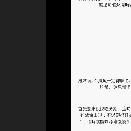
渡過每個悠閒時
經常玩ZG捕魚一定都聽過
吃飯、休息和消
首先要來說說吃分期，這時
雖然會出現，不過卻很難
了，這時候能夠考慮慢慢加