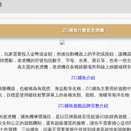
巧
ZG捕魚什麼是老虎機
，玩家需要投入金幣或金額，然後拉動機器上的手把或按鈕，讓機
得獎勵，老虎機的符號包括數字、字母、水果、寶石等，也有一些
為主題的老虎機，老虎機在各種娛樂場所和線上娛樂城裡
ZG捕魚介紹
娛樂機器，也被稱為海底捞、海盜船等名稱，ZG捕魚主要用於遊戲中
玩，目標是使用槍枝射擊屏幕上的各種魚類、龍蝦、海螺等海洋生物
ZG捕魚遊戲品牌完整介紹
ming的老虎機，捕魚機琳瑯滿目，是以亞洲風格呈現超過60款經典
安全和公正的遊戲機制，還有超級優質的服務，讓你不需要擔心這些
、七色寶鑽、三仙捕魚，玩家不需要掌握任何規則或者高超技術就能