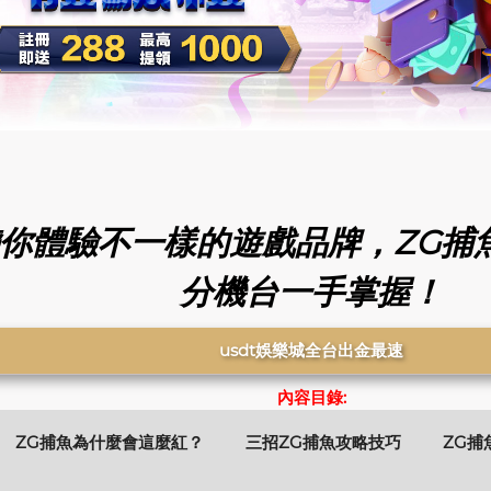
帶你體驗不一樣的遊戲品牌，ZG捕
分機台一手掌握！
usdt娛樂城全台出金最速
內容目錄:
ZG捕魚為什麼會這麼紅？
三招ZG捕魚攻略技巧
ZG捕