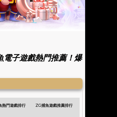
魚電子遊戲熱門推薦！爆
魚熱門遊戲排行
ZG捕魚遊戲推薦排行