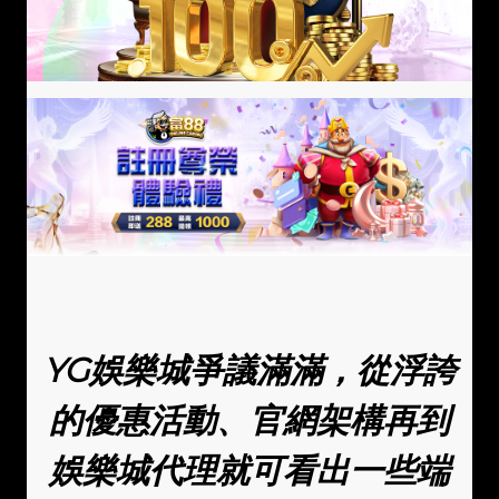
YG娛樂城爭議滿滿，從浮誇
的優惠活動、官網架構再到
娛樂城代理就可看出一些端