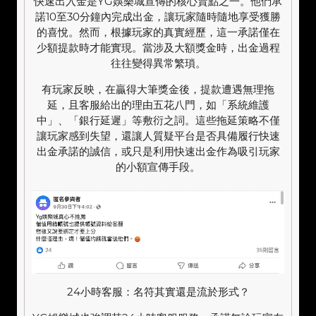
快速出入金是YG娛樂城宣傳的核心賣點之一。他們承
諾10至30分鐘內完成出金，讓玩家隨時隨地享受獲勝
的喜悅。然而，根據玩家的真實經歷，這一承諾僅在
少額提款時才能實現。當涉及大額獎金時，出金過程
往往變得異常繁瑣。
有玩家反映，在贏得大筆獎金後，提款遭遇無理拖
延，且客服給出的理由五花八門，如「系統維護
中」、「銀行延遲」等敷衍之詞。這些拖延策略不僅
讓玩家感到失望，還讓人質疑平台是否具備履行快速
出金承諾的誠信，或只是利用快速出金作為吸引玩家
的小額宣傳手段。
24小時客服：名符其實還是流於形式？