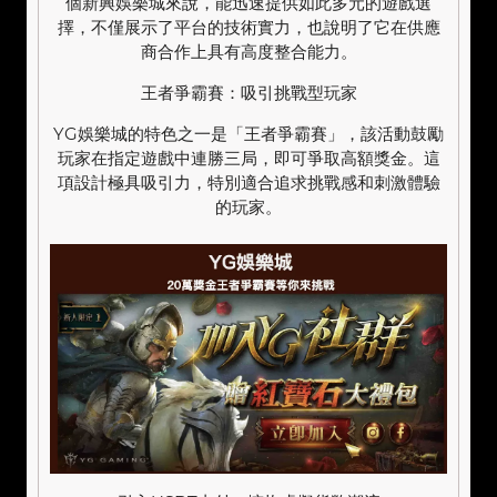
個新興娛樂城來說，能迅速提供如此多元的遊戲選
擇，不僅展示了平台的技術實力，也說明了它在供應
商合作上具有高度整合能力。
王者爭霸賽：吸引挑戰型玩家
YG娛樂城的特色之一是「王者爭霸賽」，該活動鼓勵
玩家在指定遊戲中連勝三局，即可爭取高額獎金。這
項設計極具吸引力，特別適合追求挑戰感和刺激體驗
的玩家。