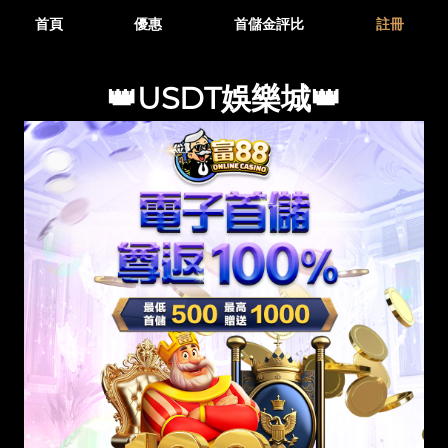
首頁
優惠
首儲金評比
註冊
👑USDT娛樂城👑