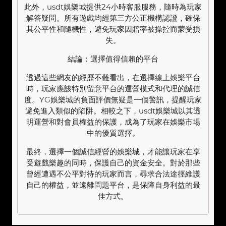
此外，usdt娛樂城提供24小時客服服務，隨時為玩家
解答疑問。所有遊戲均經第三方公正機構認證，確保
其公平性和隨機性，避免玩家因賠率被操控而蒙受損
失。
結論：選擇值得信賴的平台
透過這些網友的經歷不難看出，在選擇線上娛樂平台
時，玩家應該特別留意平台的運營模式和代理的誠信
度。YG娛樂城的負面評價無疑是一個警訊，提醒玩家
避免進入類似的陷阱。相較之下，usdt娛樂城以其透
明運營和對會員權益的保護，成為了玩家在娛樂市場
中的優質選擇。
最終，選擇一個誠信經營的娛樂城，才能讓玩家在享
受遊戲樂趣的同時，保護自己的資金安全。對於那些
曾經遭遇不公平對待的玩家而言，尋求合法途徑維護
自己的權益，並遠離問題平台，是保障自身利益的最
佳方式。