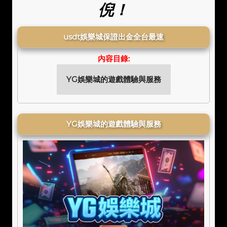
倪！
usdt娛樂城保證出金全台最速
內容目錄:
YG娛樂城的遊戲體驗與服務
YG娛樂城的遊戲體驗與服務