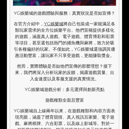
YG娛樂城的遊戲體驗與服務：真實狀況是否如宣傳？
在官方介紹中，
YG娛樂城
將自己包裝成一家能滿足各
類玩家需求的全方位娛樂平台。他們宣稱提供多樣化
的遊戲，涵蓋真人遊戲、電子遊戲、體育博彩和彩票
等項目，甚至還包括熱門的捕魚機與麻將，致力於吸
引各種偏好的玩家。不僅如此，YG娛樂城還強調其優
惠活動豐富，讓玩家不只享受遊戲，更能賺取獎金。
然而，實際體驗是否如他們宣傳的那麼理想？接下
來，我們將深入分析玩家的反饋，揭露遊戲質量、出
入金速度以及客服支援的真實情況。
YG娛樂城遊戲分析：多元選擇與創新亮點
遊戲種類全面且豐富
YG娛樂城自上線兩年以來，在遊戲種類和內容方面表
現亮眼，涵蓋了體育競猜、真人視訊百家樂、電子遊
戲、麻將棋牌、六合彩票，以及線上影城等。對於一