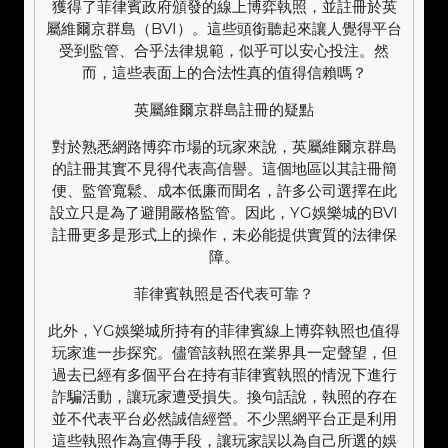
獲得了菲律賓政府頒發的線上博弈執照，並註冊於英
屬維爾京群島（BVI）。這些頭銜聽起來讓人覺得平台
受到監管、合乎法律規範，似乎可以安心投注。然
而，這些表面上的合法性真的值得信賴嗎？
英屬維爾京群島註冊的疑點
對於熟悉網路博弈市場的玩家來說，英屬維爾京群島
的註冊其實不見得代表高信譽。這個地區以其註冊簡
便、監管寬鬆、成本低廉而聞名，許多公司選擇在此
設立只是為了避開嚴格監管。因此，YG娛樂城的BVI
註冊更多是形式上的操作，未必能提供實質的法律保
障。
菲律賓執照是否代表可靠？
此外，YG娛樂城所持有的菲律賓線上博弈執照也值得
玩家進一步探究。儘管該執照在業界具一定聲望，但
過去已經有多個平台在持有菲律賓執照的情況下進行
詐騙活動，讓玩家遭受損失。換句話說，執照的存在
並不代表平台必然誠信經營。不少黑網平台正是利用
這些執照作為宣傳手段，讓玩家誤以為自己所選的娛