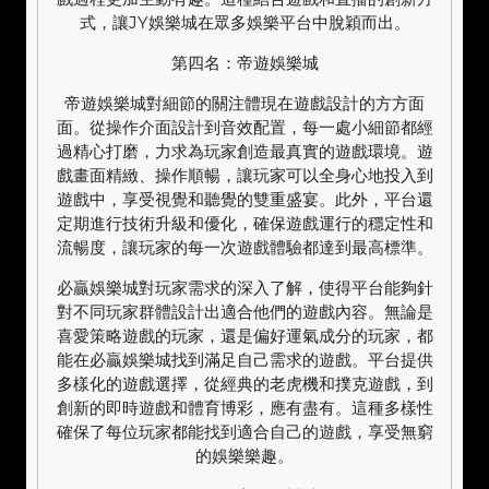
式，讓JY娛樂城在眾多娛樂平台中脫穎而出。
第四名：帝遊娛樂城
帝遊娛樂城對細節的關注體現在遊戲設計的方方面
面。從操作介面設計到音效配置，每一處小細節都經
過精心打磨，力求為玩家創造最真實的遊戲環境。遊
戲畫面精緻、操作順暢，讓玩家可以全身心地投入到
遊戲中，享受視覺和聽覺的雙重盛宴。此外，平台還
定期進行技術升級和優化，確保遊戲運行的穩定性和
流暢度，讓玩家的每一次遊戲體驗都達到最高標準。
必贏娛樂城對玩家需求的深入了解，使得平台能夠針
對不同玩家群體設計出適合他們的遊戲內容。無論是
喜愛策略遊戲的玩家，還是偏好運氣成分的玩家，都
能在必贏娛樂城找到滿足自己需求的遊戲。平台提供
多樣化的遊戲選擇，從經典的老虎機和撲克遊戲，到
創新的即時遊戲和體育博彩，應有盡有。這種多樣性
確保了每位玩家都能找到適合自己的遊戲，享受無窮
的娛樂樂趣。