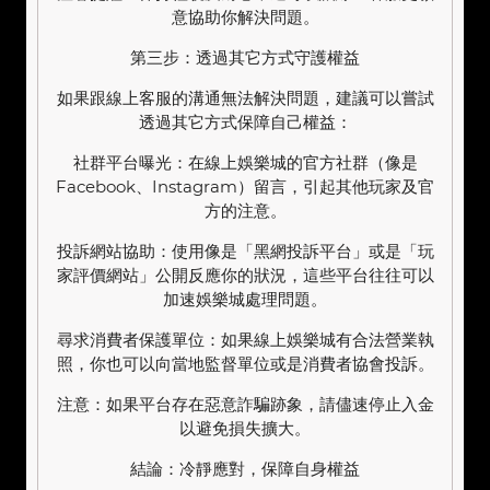
意協助你解決問題。
第三步：透過其它方式守護權益
如果跟線上客服的溝通無法解決問題，建議可以嘗試
透過其它方式保障自己權益：
社群平台曝光：在線上娛樂城的官方社群（像是
Facebook、Instagram）留言，引起其他玩家及官
方的注意。
投訴網站協助：使用像是「黑網投訴平台」或是「玩
家評價網站」公開反應你的狀況，這些平台往往可以
加速娛樂城處理問題。
尋求消費者保護單位：如果線上娛樂城有合法營業執
照，你也可以向當地監督單位或是消費者協會投訴。
注意：如果平台存在惡意詐騙跡象，請儘速停止入金
以避免損失擴大。
結論：冷靜應對，保障自身權益