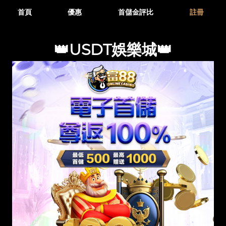
首頁
優惠
首儲金評比
註冊
👑USDT娛樂城👑