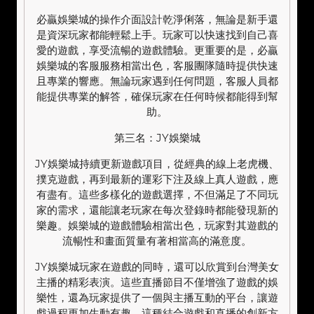
必贏娛樂城的操作介面設計乾淨俐落，無論是新手還
是資深玩家都能輕鬆上手。玩家可以快速找到自己喜
愛的遊戲，享受流暢的遊戲體驗。更重要的是，必贏
娛樂城的客服服務相當出色，客服團隊隨時提供快速
且專業的響應。無論玩家遇到任何問題，客服人員都
能提供專業的解答，確保玩家在任何時候都能得到幫
助。
第三名：JY娛樂城
JY娛樂城持續更新遊戲項目，從經典的線上老虎機、
撲克遊戲，再到最新的運彩下注及線上真人遊戲，應
有盡有。這些多樣化的遊戲選擇，不但滿足了不同玩
家的需求，還能讓老玩家在每次登錄時都能發現新的
樂趣。娛樂城的遊戲體驗相當出色，玩家對其遊戲的
流暢性和畫面質量有著相當高的滿意度。
JY娛樂城玩家在遊戲的同時，還可以欣賞到台灣美女
主播的精彩表演。這些直播節目不僅增強了遊戲的娛
樂性，還為玩家提供了一個與主播互動的平台，讓遊
戲過程更加生動有趣。這種結合遊戲和直播的創新方