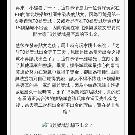
再來，小編看了一下，這件事情是由一位資深玩家在
FB的靠北娛樂城社團中發表的貼文。因為可能是第一
次要遊玩T8娛樂城，又或者是有在T8娛樂城玩過但是
T8娛樂城不出金，因此憤而在靠北娛樂城發文想要詢
問大家T8娛樂城是否真的不出金。
然後在發表貼文之後，馬上就有玩家跳出來說：「之
前T8娛樂城出金等了三天，原因是因為當天出金之後
就不再讓我出金了」，這件事情一經曝光，立刻引起
了其他玩家的熱議。畢竟，娛樂城玩家最擔心的事情
莫過於努力在遊戲中贏得了獎金，卻因為種種理由而
無法提領到自己應得的錢，讓人不得不懷疑T8娛樂城
是否真的是一家詐騙娛樂城，因為小編遊玩線上娛樂
城這麼久一段時間，除了T8娛樂城詐騙以外，真的沒
有看過正當合法的娛樂城會讓玩家在當天先出金之
後，當天第二次想出金卻不出金的理由，實在是非常
瞎！