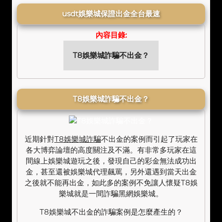
usdt娛樂城保證出金全台最速
內容目錄:
T8娛樂城詐騙不出金？
T8娛樂城詐騙不出金？
近期針對
T8娛樂城詐騙
不出金的案例而引起了玩家在
各大博弈論壇的高度關注及不滿。有非常多玩家在這
間線上娛樂城遊玩之後，發現自己的彩金無法成功出
金，甚至還被娛樂城代理飆罵，另外還遇到當天出金
之後就不能再出金，如此多的案例不免讓人懷疑T8娛
樂城就是一間詐騙黑網娛樂城。
T8娛樂城不出金的詐騙案例是怎麼產生的？