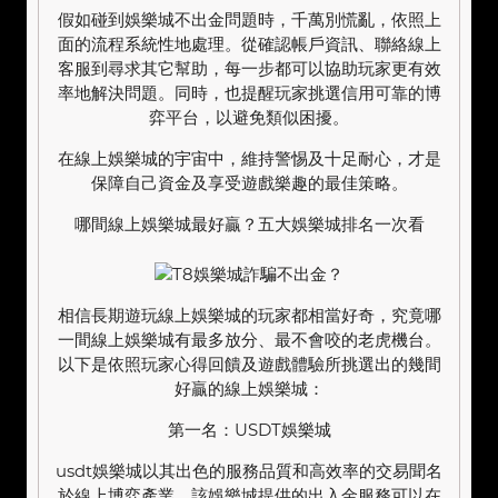
假如碰到娛樂城不出金問題時，千萬別慌亂，依照上
面的流程系統性地處理。從確認帳戶資訊、聯絡線上
客服到尋求其它幫助，每一步都可以協助玩家更有效
率地解決問題。同時，也提醒玩家挑選信用可靠的博
弈平台，以避免類似困擾。
在線上娛樂城的宇宙中，維持警惕及十足耐心，才是
保障自己資金及享受遊戲樂趣的最佳策略。
哪間線上娛樂城最好贏？五大娛樂城排名一次看
相信長期遊玩線上娛樂城的玩家都相當好奇，究竟哪
一間線上娛樂城有最多放分、最不會咬的老虎機台。
以下是依照玩家心得回饋及遊戲體驗所挑選出的幾間
好贏的線上娛樂城：
第一名：USDT娛樂城
usdt娛樂城以其出色的服務品質和高效率的交易聞名
於線上博弈產業。該娛樂城提供的出入金服務可以在