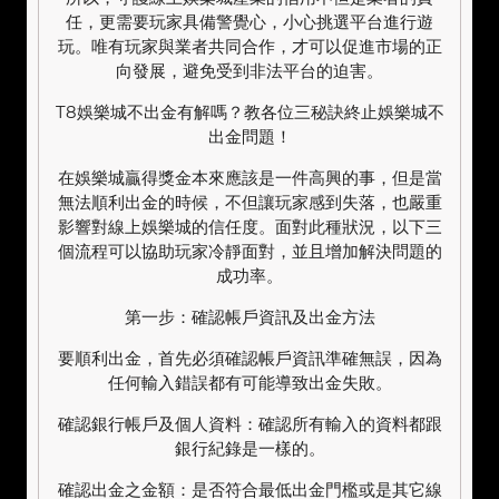
任，更需要玩家具備警覺心，小心挑選平台進行遊
玩。唯有玩家與業者共同合作，才可以促進市場的正
向發展，避免受到非法平台的迫害。
T8娛樂城不出金有解嗎？教各位三秘訣終止娛樂城不
出金問題！
在娛樂城贏得獎金本來應該是一件高興的事，但是當
無法順利出金的時候，不但讓玩家感到失落，也嚴重
影響對線上娛樂城的信任度。面對此種狀況，以下三
個流程可以協助玩家冷靜面對，並且增加解決問題的
成功率。
第一步：確認帳戶資訊及出金方法
要順利出金，首先必須確認帳戶資訊準確無誤，因為
任何輸入錯誤都有可能導致出金失敗。
確認銀行帳戶及個人資料：確認所有輸入的資料都跟
銀行紀錄是一樣的。
確認出金之金額：是否符合最低出金門檻或是其它線