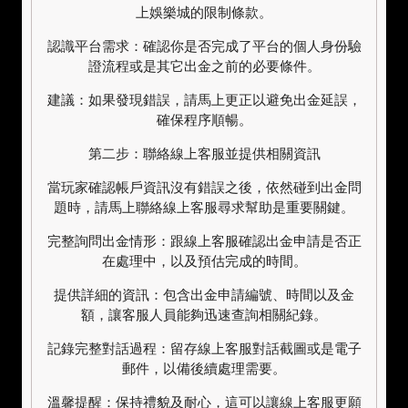
上娛樂城的限制條款。
認識平台需求：確認你是否完成了平台的個人身份驗
證流程或是其它出金之前的必要條件。
建議：如果發現錯誤，請馬上更正以避免出金延誤，
確保程序順暢。
第二步：聯絡線上客服並提供相關資訊
當玩家確認帳戶資訊沒有錯誤之後，依然碰到出金問
題時，請馬上聯絡線上客服尋求幫助是重要關鍵。
完整詢問出金情形：跟線上客服確認出金申請是否正
在處理中，以及預估完成的時間。
提供詳細的資訊：包含出金申請編號、時間以及金
額，讓客服人員能夠迅速查詢相關紀錄。
記錄完整對話過程：留存線上客服對話截圖或是電子
郵件，以備後續處理需要。
溫馨提醒：保持禮貌及耐心，這可以讓線上客服更願