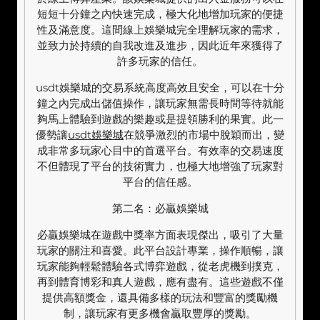
短短十分鐘之內快速完成，極大化地增加玩家的便捷
性及滿意度。這間線上娛樂城完全理解玩家的需求，
並致力於持續的自我改進及進步，因此近年來獲得了
許多玩家的信任。
usdt娛樂城的交易系統高度高效且安全，可以在十分
鐘之內完成出儲值操作，讓玩家無需長時間等待就能
夠馬上體驗到遊戲的樂趣或是提領勝利的果實。此一
優勢讓
usdt娛樂城
在競爭激烈的市場中脫穎而出，變
成非常多玩家心目中的首選平台。有效率的交易速度
不但體現了平台的技術實力，也極大地增強了玩家對
平台的信任感。
第二名：必贏娛樂城
必贏娛樂城在遊戲中獎率方面表現傑出，吸引了大量
玩家的關注和喜愛。此平台設計專業，操作順暢，讓
玩家能夠輕鬆體驗各式博弈遊戲，從老虎機到撲克，
再到體育博彩和真人遊戲，應有盡有。這些遊戲不僅
提供高額獎金，還具備多樣的玩法和豐富的獎勵機
制，讓玩家有更多機會贏取豐厚的獎勵。