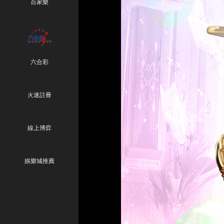
百家樂
六合彩
火速註冊
線上博弈
娛樂城推薦