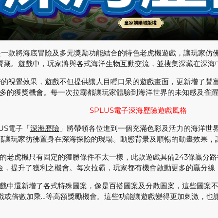
」是一款將海底冒險及多元獎勵功能結合的特色老虎機遊戲，讓玩家仿
寶藏。遊戲中，玩家將與各式海洋生物互動交流，並搜集深藏在深海
擊的視覺效果，遊戲不但提供讓人目瞪口呆的遊戲畫面，更新增了豐
多的獲獎機會。每一次拉霸都讓玩家體驗到海洋世界的未知感及雀
SPLUS電子深海歷險遊戲風格
US電子「
深海歷險
」將帶領各位進到一個充滿色彩及活力的海洋世
都讓玩家彷彿置身在深海探險的現場。動態背景及順暢的動畫效果，
統的老虎機只有固定的獲勝條件不太一樣，此款遊戲具備243條贏分
金，提升了獲利之機會。每次拉霸，玩家都有機會啟動更多的贏分線
戲中還新增了各式特殊圖案，像是百搭圖案及分散圖案，這些圖案
戲或倍數加乘…等高額獎勵機會。這些功能讓遊戲變得更加刺激，也