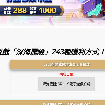
子遊戲「深海歷險」243種獲利方
usdt娛樂城保證出金全台最速
內容目錄:
深海歷險 SPLUS電子遊戲介紹
深海歷險 SPLUS電子遊戲介紹