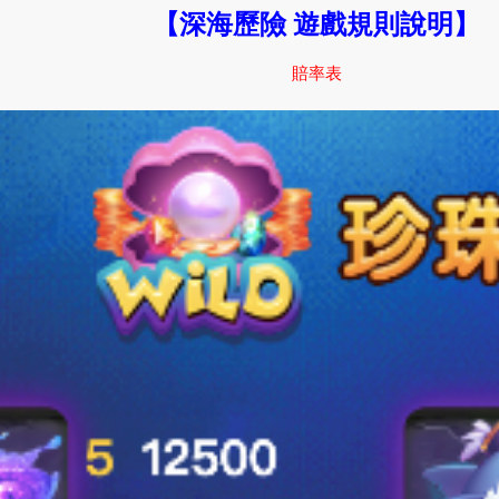
【深海歷險 遊戲規則說明】
賠率表