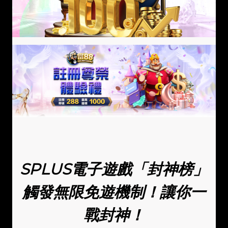
SPLUS電子遊戲「封神榜」
觸發無限免遊機制！讓你一
戰封神！