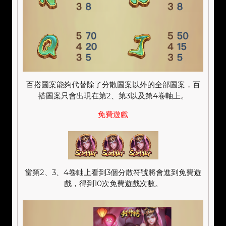
百搭圖案能夠代替除了分散圖案以外的全部圖案，百
搭圖案只會出現在第2、第3以及第4卷軸上。
免費遊戲
當第2、3、4卷軸上看到3個分散符號將會進到免費遊
戲，得到10次免費遊戲次數。