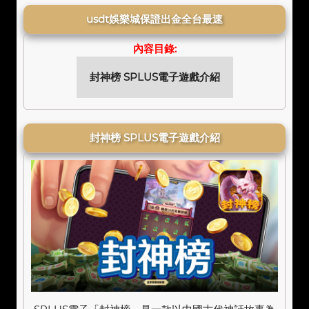
usdt娛樂城保證出金全台最速
內容目錄:
封神榜 SPLUS電子遊戲介紹
封神榜 SPLUS電子遊戲介紹