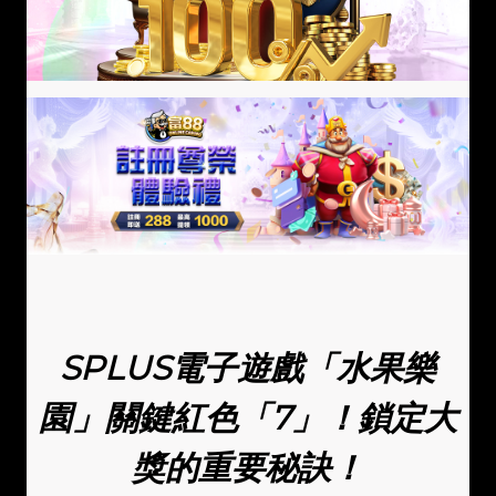
SPLUS電子遊戲「水果樂
園」關鍵紅色「7」！鎖定大
獎的重要秘訣！