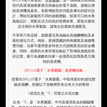
SPLUS電子研發的「
水果樂園
」是一個將復古經典跟
現代高質感遊戲要素完美融合的電子遊戲。遊戲以傳
統老虎機為基底，並新增創意的功能及優化的賠付設
計，帶給玩家截然不同的遊戲體驗。鮮美可口的水果
風格設計，再配合活力四色的視覺效果，塑造出愉悅
且活潑的水果氣氛，讓每次拉霸都充滿驚喜。
不單單只有這樣，遊戲還完美地融合高報酬機制及多
樣的遊玩方式。例如，透過隱藏的特殊圖案及連續獲
獎功能，玩家可運用更多特色方式挑戰更高的彩金機
會。同時，經典的水果符號也喚起了對傳統遊戲的美
好記憶，吸引各歲數的玩家一起感受此款既熟悉又獨
特的老虎機。
SPLUS電子「水果樂園」老虎機攻略
想要在SPLUS電子「水果樂園」中取得更好的遊玩體
驗及報酬，把握以下攻略將對各位有大大的幫助：
1.留意紅色「7」符號之出現次數
紅色「7」是「水果樂園」中代表著高彩金的關鍵圖