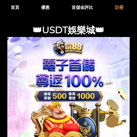
首頁
優惠
首儲金評比
註冊
👑USDT娛樂城👑