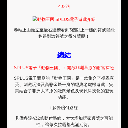
432路
卷軸上由最左至最右連續看到3個以上一樣的符號就能
夠得到該符號之得分獎勵！
總結
SPLUS電子「動物王國」：開啟非洲草原的財富探險
SPLUS電子開發的「
動物王國
」是一款集合了視覺享
受、刺激玩法及高彩金於一身的經典老虎機遊戲，完
美結合了非洲大草原的壯闊景色及現代科技化的遊玩
功能。
1.多條賠付路線
具備多達432條賠付路線，大大增加玩家獲獎之可能
性，讓每次拉霸都充滿期待。