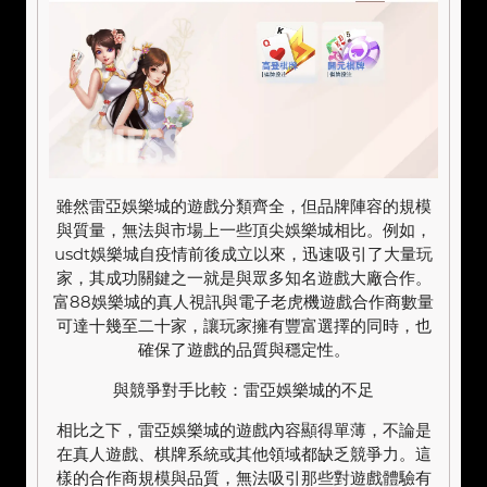
雖然雷亞娛樂城的遊戲分類齊全，但品牌陣容的規模
與質量，無法與市場上一些頂尖娛樂城相比。例如，
usdt娛樂城自疫情前後成立以來，迅速吸引了大量玩
家，其成功關鍵之一就是與眾多知名遊戲大廠合作。
富88娛樂城的真人視訊與電子老虎機遊戲合作商數量
可達十幾至二十家，讓玩家擁有豐富選擇的同時，也
確保了遊戲的品質與穩定性。
與競爭對手比較：雷亞娛樂城的不足
相比之下，雷亞娛樂城的遊戲內容顯得單薄，不論是
在真人遊戲、棋牌系統或其他領域都缺乏競爭力。這
樣的合作商規模與品質，無法吸引那些對遊戲體驗有