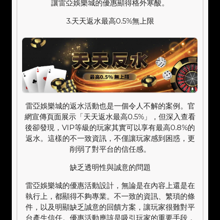
讓雷亞娛樂城的優惠顯得格外寒酸。
3.天天返水最高0.5%無上限
雷亞娛樂城的返水活動也是一個令人不解的案例。官
網宣傳頁面展示「天天返水最高0.5%」，但深入查看
後卻發現，VIP等級的玩家其實可以享有最高0.8%的
返水。這樣的不一致資訊，不僅讓玩家感到困惑，更
削弱了對平台的信任感。
缺乏透明性與誠意的問題
雷亞娛樂城的優惠活動設計，無論是在內容上還是在
執行上，都顯得不夠專業。不一致的資訊、繁瑣的條
件，以及明顯缺乏誠意的回饋方案，讓玩家很難對平
台產生信任。優惠活動應該是吸引玩家的重要手段，