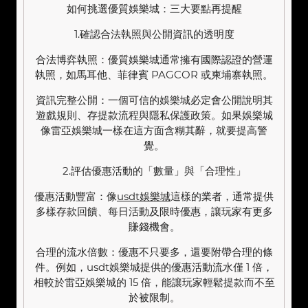
如何挑選優質娛樂城：三大要點再提醒
1.確認合法執照與公開資訊的透明度
合法博弈執照：優質娛樂城通常擁有國際認證的營運
執照，如馬耳他、菲律賓 PAGCOR 或柬埔寨執照。
資訊完整公開：一個可信的娛樂城必定會公開說明其
遊戲規則、存提款流程與隱私保護政策。如果娛樂城
像雷亞娛樂城一樣在這方面含糊其辭，就要提高警
覺。
2.評估優惠活動的「數量」與「合理性」
優惠活動豐富：像
usdt娛樂城
這樣的業者，通常提供
多樣存款回饋、每日活動及限時優惠，讓玩家有更多
賺錢機會。
合理的流水倍數：優惠不只要多，還要附帶合理的條
件。例如，usdt娛樂城提供的優惠活動流水僅 1 倍，
相較於雷亞娛樂城的 15 倍，能讓玩家輕鬆提款而不至
於被限制。