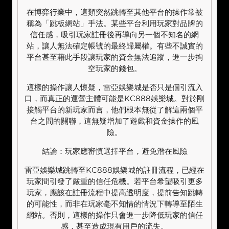
在博弈行業中，這類突然跳轉至其他平台的操作常被
稱為「跳板網站」手法。某些平台利用玩家對品牌的
信任感，吸引玩家註冊後再導向另一個不知名的網
站，讓人無法確定帳號的最終歸屬權。有些不誠實的
平台甚至藉此手段讓玩家的資金無法追蹤，進一步掏
空玩家的錢包。
這樣的操作讓人懷疑，雷亞娛樂城是否只是個引流入
口，而真正的運營主體可能是KC888娛樂城。對於剛
接觸平台的新玩家而言，他們根本無從了解這兩個平
台之間的關聯，這無疑增加了遊戲和資金操作的風
險。
結論：玩家應審慎選擇平台，避免潛在風險
雷亞娛樂城跳轉至KC888娛樂城的註冊流程，已經在
玩家間引發了嚴重的信任危機。若平台希望吸引更多
玩家，應該在註冊流程中提高透明度，提前告知跳轉
的可能性，而非在玩家毫不知情的情況下轉導至陌生
網站。否則，這樣的操作只會進一步降低玩家的信任
感，甚至造成現有用戶的流失。