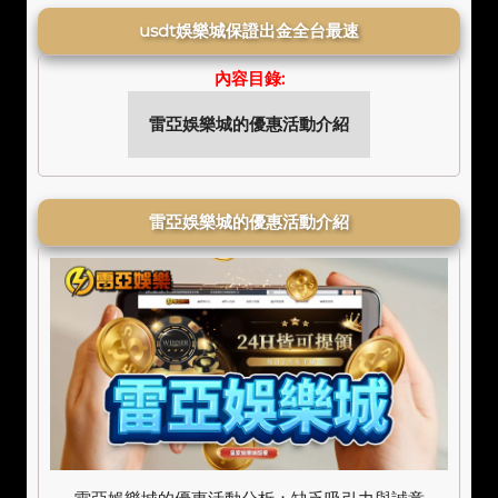
usdt娛樂城保證出金全台最速
內容目錄:
雷亞娛樂城的優惠活動介紹
雷亞娛樂城的優惠活動介紹