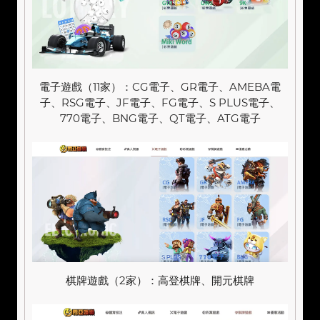
電子遊戲（11家）：CG電子、GR電子、AMEBA電
子、RSG電子、JF電子、FG電子、S PLUS電子、
770電子、BNG電子、QT電子、ATG電子
棋牌遊戲（2家）：高登棋牌、開元棋牌