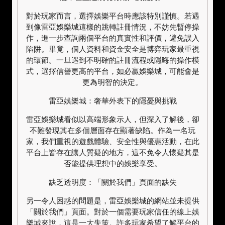
對於玩家而言，選擇娛樂平台時應該特別謹慎。若遇
到像雷亞娛樂城這樣的跳轉註冊情況，不妨先暫停操
作，進一步查詢兩個平台的真實性和評價，避免誤入
陷阱。畢竟，個人資料和資金安全是博弈玩家最重視
的環節。一旦遇到不明確的註冊流程或隱晦的操作模
式，選擇信譽更高的平台，如必贏娛樂城，可能會是
更為明智的決定。
雷亞娛樂城：奢華外表下的隱憂與挑戰
雷亞娛樂城看似以高端形象示人，但深入了解後，卻
不難發現其在多個層面存在顯著缺陷。作為一名玩
家，我們重視的遊戲體驗、安全性與優惠活動，在此
平台上皆存在讓人質疑的地方，這不免令人懷疑其是
否能提供理想中的娛樂享受。
缺乏透明度：「關於我們」頁面的缺失
另一令人困惑的問題是，雷亞娛樂城的網站並未提供
「關於我們」頁面。對於一個需要玩家信任的線上娛
樂城來說，這是一大失策。許多玩家希望了解平台的