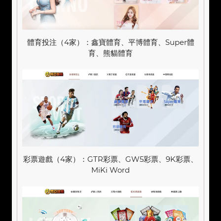
體育投注（4家）：鑫寶體育、平博體育、Super體
育、熊貓體育
彩票遊戲（4家）：GTR彩票、GW5彩票、9K彩票、
MiKi Word