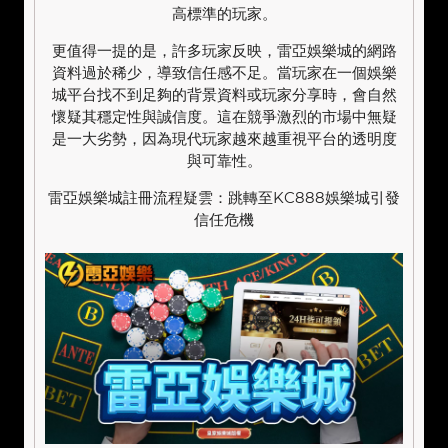
高標準的玩家。
更值得一提的是，許多玩家反映，雷亞娛樂城的網路
資料過於稀少，導致信任感不足。當玩家在一個娛樂
城平台找不到足夠的背景資料或玩家分享時，會自然
懷疑其穩定性與誠信度。這在競爭激烈的市場中無疑
是一大劣勢，因為現代玩家越來越重視平台的透明度
與可靠性。
雷亞娛樂城註冊流程疑雲：跳轉至KC888娛樂城引發
信任危機