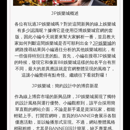
JP娛樂城概述
各位有玩過JP娛樂城嗎？對於這間新興的線上娛樂城
有多少認識呢？據傳它是使用亞博娛樂城官網的套
版，因此小編今天就要來幫大家解析一番，並且教大
家如何判斷這間娛樂城是否可順利出金？
JP娛樂城
的
網路搜尋結果與小編過往分析的其他娛樂城相比，有
一些值得特別注意的點。首先，小編在搜尋JP娛樂城
的時候，發現它和像富88娛樂城這樣的知名平台有所
不同，最大的差異應該就是官網整體呈現的風格了，
這讓小編覺得有點奇怪。繼續往下看就對囉！
JP娛樂城：簡約設計中的博弈新星
作為線上博弈市場的新興品牌，JP娛樂城展現了獨特
的設計風格與運行優勢。小編觀察到，該平台採用簡
單直觀的網站介面，不論是新手還是資深玩家，都能
輕鬆上手。打開官網時，首頁的BANNER會展示各類
優惠活動，並以輪播形式呈現。不過，網站整體風格
稍顯粗糙，尤其是BANNER設計簡單，缺乏專業感。