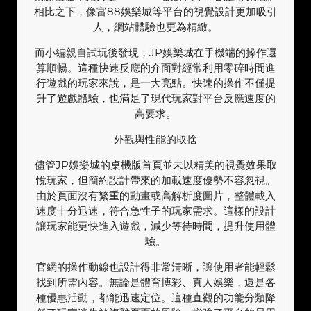
相比之下，像富88娛樂城等平台的視覺設計更加吸引
人，網站體驗也更為精緻。
而小編親自試玩後發現，JP娛樂城在手機端的操作還
算順暢。這種快速反應的介面對經常利用零碎時間進
行遊戲的玩家來說，是一大亮點。快速的操作不僅提
升了遊戲體驗，也滿足了現代玩家對平台反應速度的
高要求。
外觀與性能的取捨
儘管JP娛樂城的桌機版首頁並未以精美的視覺效果取
悅玩家，但簡約設計帶來的加載速度優勢不容忽視。
由於頁面沒有繁重的動畫或高解析度圖片，整體載入
速度十分迅速，符合急性子的玩家需求。這樣的設計
讓玩家能更快進入遊戲，減少等待時間，提升使用體
驗。
官網的操作動線也設計得非常清晰，讓使用者能輕鬆
找到所需內容。無論是體育博彩、真人娛樂，還是各
種優惠活動，都能迅速定位。這種直觀的功能分類降