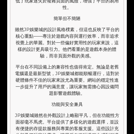
低了玩家迷失於複雜頁面的風險，增強了平台的易用
性。
簡單但不簡陋
雖然JP娛樂城的設計風格樸素，但這也反映了平台的
核心重點——專注於遊戲內容與運行效率，而非追求
視覺上的華麗。對於一些偏好實用性的玩家來說，這
樣的設計更具吸引力。他們看重的是遊戲本身的體
驗，而非頁面外觀的美感。
平台在不同設備上的兼容性也值得肯定。無論是老舊
電腦還是最新型號，JP娛樂城都能順暢運行，這對於
硬體條件不佳的玩家來說尤為重要。網站的穩定性進
一步提升了用戶的滿意度，讓玩家無需擔心因設備問
題影響遊戲體驗。
功能與安全兼具
JP娛樂城雖然在外觀設計上略顯平凡，但在功能性方
面卻毫不馬虎。平台提供了多樣化的遊戲選擇，並設
有便捷的存提款服務與專業的客服支援。這些設計充