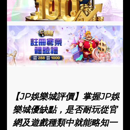
【JP娛樂城評價】掌握JP娛
樂城優缺點，是否耐玩從官
網及遊戲種類中就能略知一