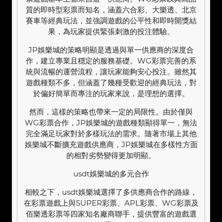
質的即時型彩票而知名，涵蓋六合彩、大樂透、北京
賽車等經典玩法，並強調遊戲的公平性和即時開獎結
果，為玩家提供緊張刺激的投注體驗。
JP娛樂城的策略明顯是透過與單一供應商的深度合
作，建立專業且穩定的服務基礎。WG彩票完善的系
統與流暢的運營流程，讓玩家能夠安心投注。雖然其
遊戲種類不多，但涵蓋了幾種受歡迎的經典玩法，對
於偏好簡單而專注的玩家來說，是理想的選擇。
然而，這樣的策略也帶來一定的局限性。由於僅與
WG彩票合作，JP娛樂城的遊戲種類顯得單一，無法
完全滿足玩家對於多樣玩法的需求。隨著市場上其他
娛樂城不斷擴充遊戲供應商，JP娛樂城在多樣性方面
的相對劣勢變得更加明顯。
usdt娛樂城的多元合作
相較之下，usdt娛樂城選擇了多供應商合作的路線，
在彩票遊戲上與SUPER彩票、APL彩票、WG彩票及
佰樂透彩票等四家知名廠商聯手，提供豐富的遊戲選