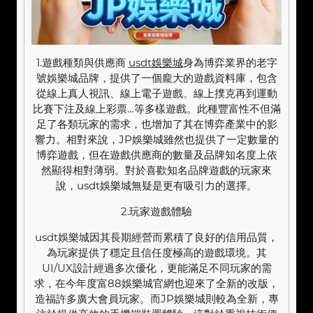
1.遊戲種類與供應商
usdt娛樂城
身為博弈業界的老字
號娛樂城品牌，提供了一個龐大的遊戲資料庫，包含
從線上真人視訊、線上電子遊戲、線上撲克再到運動
比賽下注及線上彩票…等多樣遊戲。此種豐富性不但滿
足了各類玩家的需求，也增加了其在博弈產業中的影
響力。相對來說，JP娛樂城雖然也提供了一定數量的
博弈遊戲，但在遊戲供應商的數量及品牌知名度上依
然顯得相對薄弱。對於喜歡知名品牌遊戲的玩家來
說，usdt娛樂城無疑是更有吸引力的選擇。
2.玩家遊戲體驗
usdt娛樂城因其長期經營而累積了良好的信用品質，
為玩家提供了穩定且信任度極高的遊戲環境。其
UI/UX設計經過多次優化，更能滿足不同玩家的需
求，在今年度富88娛樂城官網也迎來了全新的改版，
造福許多廣大會員玩家。而JP娛樂城則較為全新，專