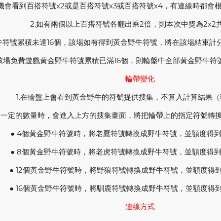
上有機會看到百搭符號x2或是百搭符號x3或百搭符號x4，有連線時都會
2.如有兩個以上百搭符號各翻出乘2倍，則本次中獎為2x2
野牛符號累積未達16個，該場如有得到黃金野牛符號，將在該場結束
如該場免費遊戲黃金野牛符號累積已滿16個，則輪盤中全部黃金野牛
輪帶變化
1.在輪盤上會看到黃金野牛的符號提供搜集，不算入計算結果
達一定的數量時，會進入上方的搜集畫面，將把輪帶上的指定符號轉
● 4個黃金野牛符號時，將老鷹符號轉換成野牛符號，並額度得到
● 8個黃金野牛符號時，將老虎符號轉換成野牛符號，並額度得到
● 12個黃金野牛符號時，將野狼符號轉換成野牛符號，並額度得
● 16個黃金野牛符號時，將馴鹿符號轉換成野牛符號，並額度得
連線方式