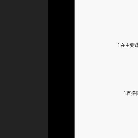
1.在主
1.百