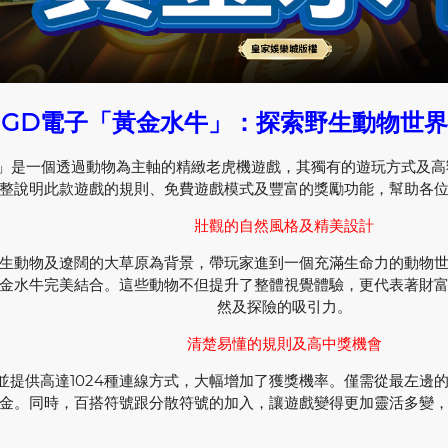
GD電子「黃金水牛」：探索野生動物世
」是一個透過動物為主軸的精緻老虎機遊戲，其獨有的遊玩方式及高
整說明此款遊戲的規則、免費遊戲模式及豐富的獎勵功能，幫助各
壯觀的自然風格及精美設計
生動物及遼闊的大草原為背景，帶玩家進到一個充滿生命力的動物
金水牛完美結合。這些動物不但提升了整體視覺體驗，更代表著財
然及探險的吸引力。
清楚易懂的規則及高中獎機會
，並提供高達1024種連線方式，大幅增加了獲獎機率。僅需從最左
金。同時，百搭符號跟分散符號的加入，讓遊戲變得更加靈活多變