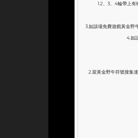
1.2、3、4輪帶
3.如該場免費遊戲黃金
4.
2.當黃金野牛符號搜集