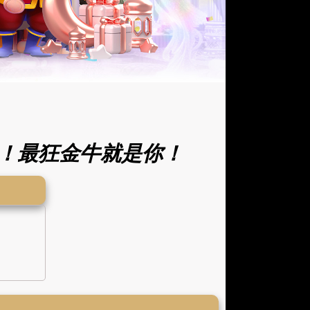
！最狂金牛就是你！