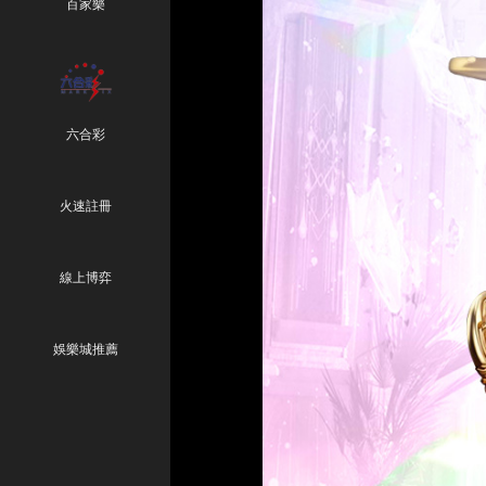
百家樂
六合彩
火速註冊
線上博弈
娛樂城推薦