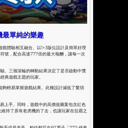
機最單純的樂趣
遊戲體驗相互融合。以1×3版位設計及簡單好理
符號，配合高達777倍的最大報酬，讓每一次
體驗。三個滾輪的轉動結果決定了是否啟動中獎
求經典遊戲主題的玩家。
能夠輕易掌握遊戲結果。此種設計減低了繁瑣
輕易上手。同時，遊戲中的高價值圖案包含紅色
念維持了原有老虎機的了去，也讓玩家在拉霸之
手或是老手，相信都可在BT電子「777-經典