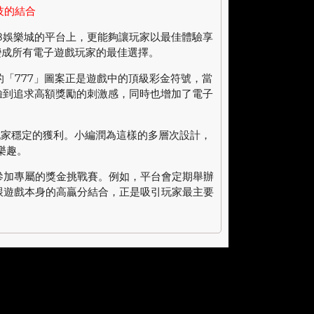
技的結合
8娛樂城的平台上，更能夠讓玩家以最佳體驗享
變成所有電子遊戲玩家的最佳選擇。
「777」圖案正是遊戲中的頂級彩金符號，當
體驗到追求高額獎勵的刺激感，同時也增加了電子
給玩家穩定的獲利。小編潤為這樣的多層次設計，
樂趣。
參加專屬的獎金挑戰賽。例如，平台會定期舉辦
惠跟遊戲本身的高贏分結合，正是吸引玩家最主要