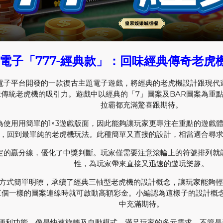
T電子「777-經典款」：回味經典傳奇老虎
BT電子平台開發的一款復古主題電子遊戲，將經典的老虎機設計跟現代
傳統老虎機的吸引力。遊戲中以經典的「7」圖案及BAR圖案為重點
拉霸都充滿驚喜跟期待。
為使用用簡單的1×3遊戲版面，因此能夠讓玩家更專注在重點的遊戲
，回到最單純的老虎機玩法。此種簡單又直接的設計，相當適合尋
定的贏分線，優化了中獎判斷。玩家僅需要注意滾輪上的符號排列就
性，為玩家帶來直接又迅速的遊玩樂趣。
玩方式簡單明暸，承續了經典三軸型老虎機的設計概念，讓玩家能夠
當三個一樣的圖案連線時就可啟動高額彩金。小編認為這樣子的設計概
中充滿期待。
便利功能，像是快速旋轉及自動模式，滿足玩家的多元需求。不管是新