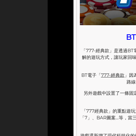
B
「777-經典款」是透過
解的遊玩方式，讓玩家回味
BT電子「
777-經典款
」因
路線
另外遊戲中設置了一條固
「777經典款」的重點遊
「7」、BAR圖案…等，
遊戲還新增了現代科技化的