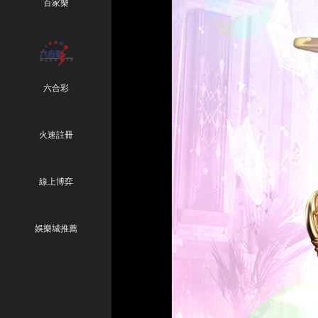
百家樂
六合彩
火速註冊
線上博弈
娛樂城推薦