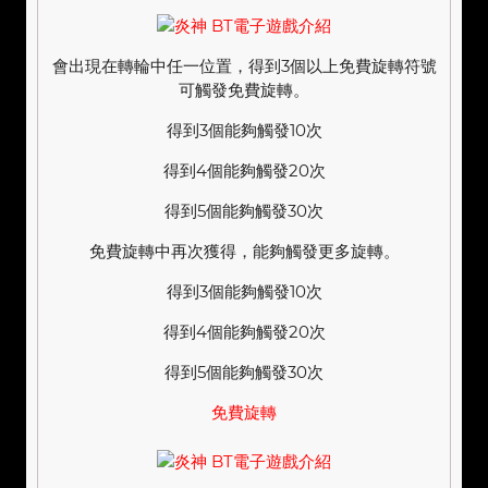
會出現在轉輪中任一位置，得到3個以上免費旋轉符號
可觸發免費旋轉。
得到3個能夠觸發10次
得到4個能夠觸發20次
得到5個能夠觸發30次
免費旋轉中再次獲得，能夠觸發更多旋轉。
得到3個能夠觸發10次
得到4個能夠觸發20次
得到5個能夠觸發30次
免費旋轉