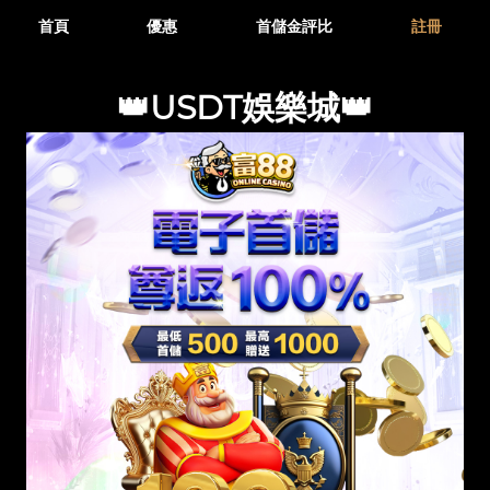
首頁
優惠
首儲金評比
註冊
👑USDT娛樂城👑