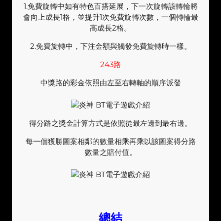
1.免費旋轉中如有特色百搭延展，下一次旋轉該轉輪將
會向上成長1格，並提升1次免費旋轉次數，一個轉輪最
高成長2格。
2.免費旋轉中，下注金額與觸發免費旋轉時一樣。
243路
中獎路的彩金依照由左至右轉軸的順序派發
得分路之獎金計算方式是依照從最左邊到最右邊。
每一個獲勝圖案相鄰的數量相乘再乘以該圖案得分路
數量之賠付值。
總結