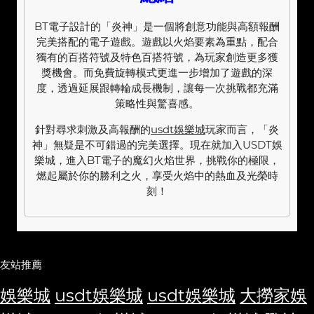
BT電子設計的「炎神」是一個將創意功能與高額報酬
完美搭配的電子遊戲。遊戲以火焰要素為重點，配合
獨有的百搭符號及特色百搭符號，為玩家創造更多獲
獎機會。而免費旋轉模式更進一步增加了遊戲的深
度，透過延展跟轉輪成長機制，讓每一次挑戰都充滿
策略性與驚喜感。
針對尋求刺激及高報酬的
usdt娛樂城
玩家而言，「炎
神」無疑是不可錯過的完美選擇。現在就加入USDT娛
樂城，進入BT電子的魔幻火焰世界，挑戰你的極限，
燃起屬於你的勝利之火，享受火焰中的熱血及光榮時
刻！
友站推薦
娛樂城
usdt娛樂城
usdt娛樂城
大撈家娛