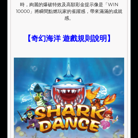
時，絢麗的爆破特效及高額彩金提示像是「WIN
10000」將瞬間點燃玩家的雀躍感，帶來滿滿的成就
感。
【奇幻海洋 遊戲規則說明】