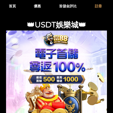
首頁
優惠
首儲金評比
註冊
👑USDT娛樂城👑