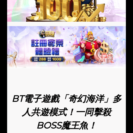
BT電子遊戲「奇幻海洋」多
人共遊模式！一同擊殺
BOSS魔王魚！