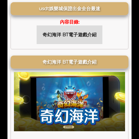
usdt娛樂城保證出金全台最速
內容目錄:
奇幻海洋 BT電子遊戲介紹
奇幻海洋 BT電子遊戲介紹