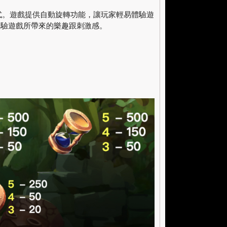
式。遊戲提供自動旋轉功能，讓玩家輕易體驗遊
體驗遊戲所帶來的樂趣跟刺激感。