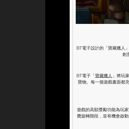
BT電子設計的「寶藏獵人
創
BT電子「
寶藏獵人
」將玩
寶物。每一個遊戲畫面都
遊戲的高額獎勵功能為玩家
費旋轉階段，並有機會啟動