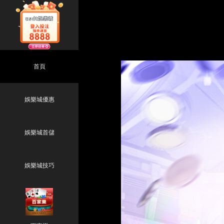
首頁
娛樂城優惠
娛樂城首儲
娛樂城技巧