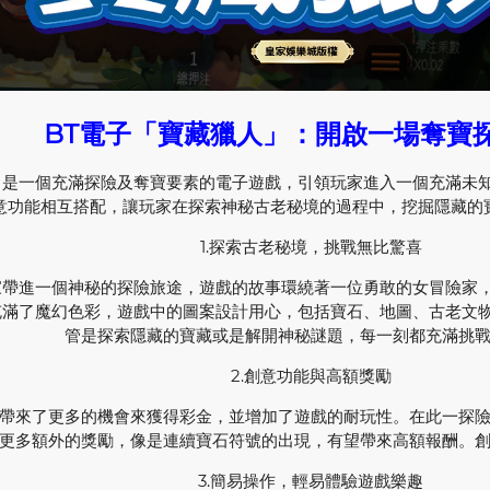
BT電子「寶藏獵人」：開啟一場奪寶
」是一個充滿探險及奪寶要素的電子遊戲，引領玩家進入一個充滿未
意功能相互搭配，讓玩家在探索神秘古老秘境的過程中，挖掘隱藏的
1.探索古老秘境，挑戰無比驚喜
家帶進一個神秘的探險旅途，遊戲的故事環繞著一位勇敢的女冒險家
充滿了魔幻色彩，遊戲中的圖案設計用心，包括寶石、地圖、古老文
管是探索隱藏的寶藏或是解開神秘謎題，每一刻都充滿挑
2.創意功能與高額獎勵
帶來了更多的機會來獲得彩金，並增加了遊戲的耐玩性。在此一探
更多額外的獎勵，像是連續寶石符號的出現，有望帶來高額報酬。
3.簡易操作，輕易體驗遊戲樂趣