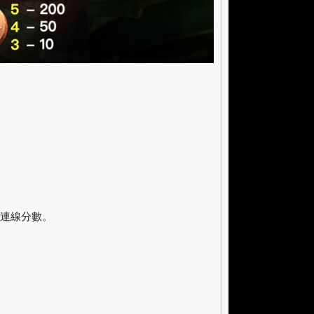
得連線分數。