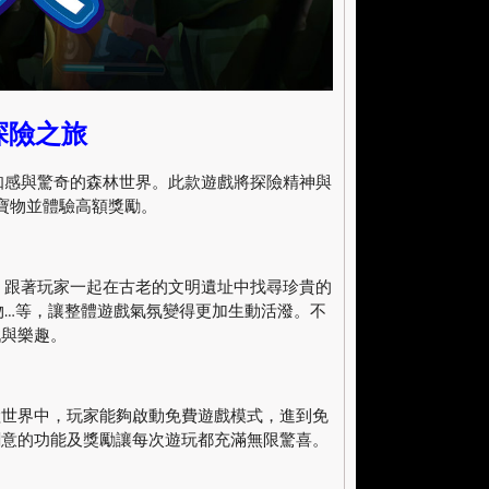
探險之旅
知感與驚奇的森林世界。此款遊戲將探險精神與
寶物並體驗高額獎勵。
，跟著玩家一起在古老的文明遺址中找尋珍貴的
物…等，讓整體遊戲氣氛變得更加生動活潑。不
戰與樂趣。
險世界中，玩家能夠啟動免費遊戲模式，進到免
創意的功能及獎勵讓每次遊玩都充滿無限驚喜。