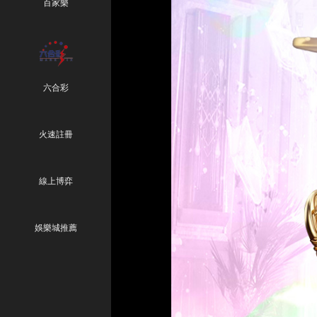
百家樂
六合彩
火速註冊
線上博弈
娛樂城推薦