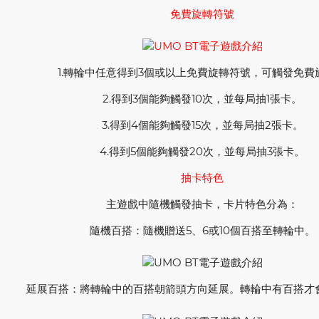
免費旋轉符號
1.轉輪中任意得到3個或以上免費旋轉符號，可觸發免費
2.得到3個能夠觸發10次，並每局抽1張卡。
3.得到4個能夠觸發15次，並每局抽2張卡。
4.得到5個能夠觸發20次，並每局抽3張卡。
抽卡特色
主遊戲中隨機觸發抽卡，卡片特色分為：
隨機百搭：隨機贈送5、6或10個百搭至轉輪中。
延展百搭：將轉輪中的百搭朝箭頭方向延展。轉輪中有百搭才