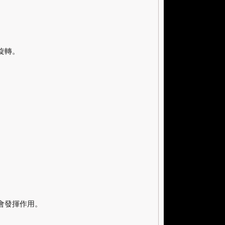
旋轉。
會發揮作用。