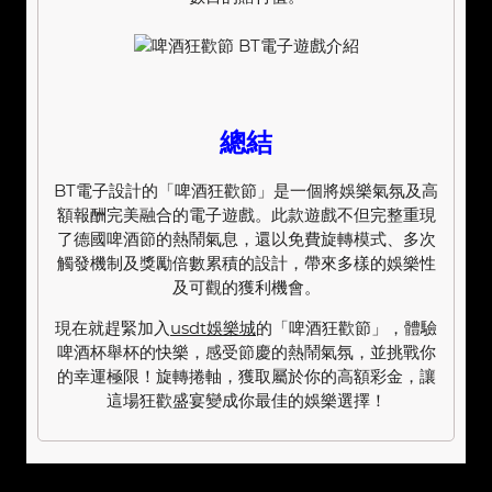
總結
BT電子設計的「啤酒狂歡節」是一個將娛樂氣氛及高
額報酬完美融合的電子遊戲。此款遊戲不但完整重現
了德國啤酒節的熱鬧氣息，還以免費旋轉模式、多次
觸發機制及獎勵倍數累積的設計，帶來多樣的娛樂性
及可觀的獲利機會。
現在就趕緊加入
usdt娛樂城
的「啤酒狂歡節」，體驗
啤酒杯舉杯的快樂，感受節慶的熱鬧氣氛，並挑戰你
的幸運極限！旋轉捲軸，獲取屬於你的高額彩金，讓
這場狂歡盛宴變成你最佳的娛樂選擇！