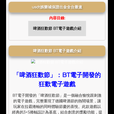
usdt娛樂城保證出金全台最速
內容目錄:
啤酒狂歡節 BT電子遊戲介紹
啤酒狂歡節 BT電子遊戲介紹
「啤酒狂歡節」：BT電子開發的
狂歡電子遊戲
BT電子開發的「啤酒狂歡節」是一個融合愉悅跟刺激
的電子遊戲，完整重現了德國啤酒節的熱鬧場景，讓
玩家在拉霸捲軸的同時體驗節慶的喜悅。此款遊戲以
經典的3×5捲軸設計為基底，結合創意的獎勵功能，提