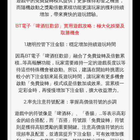
遊戲中的免費旋轉模式提供了更多獲得彩金之機會，
而隨機啟動之獎勵倍數累積功能更讓玩家的獲利持續
增加，帶來爽快的遊玩體驗。
BT電子「啤酒狂歡節」實用遊戲攻略：極大化娛樂及
取勝機會
1.聰明控管下注金額：穩定增加持續遊玩時間
因爲BT電子「啤酒狂歡節」融合了免費旋轉及倍數累
積…等高報酬功能，玩家需要維持一定的遊戲長度以等
待這些特殊機會被啟動。所以，建議在開始時挑選比
較小的下注金額來延長遊玩時間，讓玩家有更多機會
啟動「免費旋轉」模式或是倍數加成效果。當累積一
定彩金時，再慢慢增加下注金額，擴大收益潛力。
2.率先注意符號配著：掌握高價值符號的步調
遊戲中的符號像是「啤酒杯」、「香腸」…等表示高彩
金的組合搭配，而「百搭」符號跟「免費旋轉」符號
則是獲得高額獎勵的重要關鍵。注意高價值符號的出
現頻率及配置，並適當提升下注金額，可有效增加獲