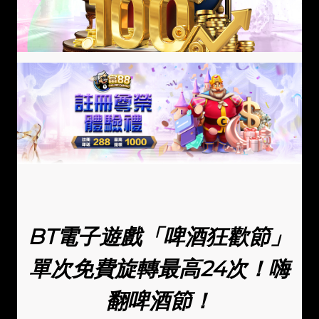
BT電子遊戲「啤酒狂歡節」
單次免費旋轉最高24次！嗨
翻啤酒節！