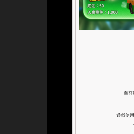
至尊
遊戲使用