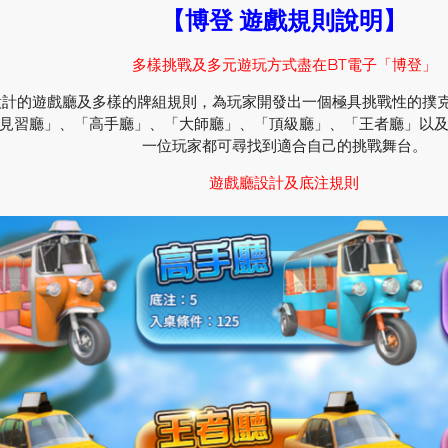
【博登 遊戲規則說明】
多樣挑戰及多元遊玩方式盡在BT電子「博登」
設計的遊戲廳及多樣的牌組規則，為玩家開發出一個極具挑戰性的撲
見習廳」、「高手廳」、「大師廳」、「頂級廳」、「王者廳」以
一位玩家都可尋找到適合自己的挑戰舞台。
遊戲廳設計及底注規則