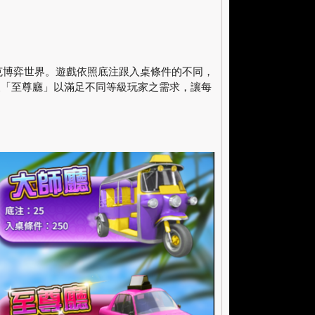
克博弈世界。遊戲依照底注跟入桌條件的不同，
及「至尊廳」以滿足不同等級玩家之需求，讓每