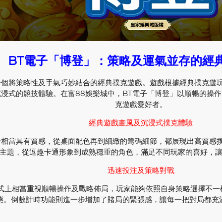
BT電子「博登」：策略及運氣並存的經
一個將策略性及手氣巧妙結合的經典撲克遊戲。遊戲根據經典撲克遊
浸式的競技體驗。在富88娛樂城中，BT電子「博登」以順暢的操
克遊戲愛好者。
經典遊戲畫風及沉浸式撲克體驗
計相當具有質感，從桌面配色再到細緻的籌碼細節，都展現出高質感
主題，從逗趣卡通形象到成熟穩重的角色，滿足不同玩家的喜好，
迅速投注及策略對戰
方式上相當重視順暢操作及戰略佈局，玩家能夠依照自身策略選擇不一
態。倒數計時功能則進一步增加了賭局的緊張感，讓每一把對局都充