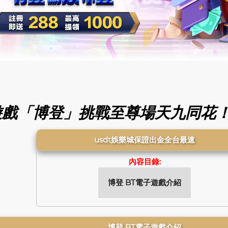
遊戲「博登」挑戰至尊場天九同花
usdt娛樂城保證出金全台最速
內容目錄:
博登 BT電子遊戲介紹
博登 BT電子遊戲介紹