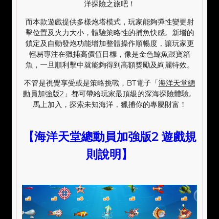
洋探險之旅吧！
而本款遊戲提供多樣炮塔模式，玩家能夠彈性變更射
擊位置及火力大小，體驗策略性的捕魚快感。新增的
鎖定及自動發炮功能增加整體操作順暢度，讓玩家更
輕易專注在獵捕高價值目標，像是金色鯨魚跟寶箱
魚，一旦順利擊中就能夠得到高額獎勵及絢麗特效。
不管是視覺享受或是策略挑戰，BT電子「
海洋天堂總
動員加強版2
」都可帶給玩家最頂級的深海探險體驗。
馬上加入，探索未知海洋，獵捕你的專屬財富！
【海洋天堂總動員加強版2 遊戲規
則說明】