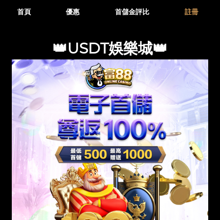
首頁
優惠
首儲金評比
註冊
👑USDT娛樂城👑