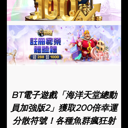
BT電子遊戲「海洋天堂總動
員加強版2」獲取200倍幸運
分散符號！各種魚群瘋狂射