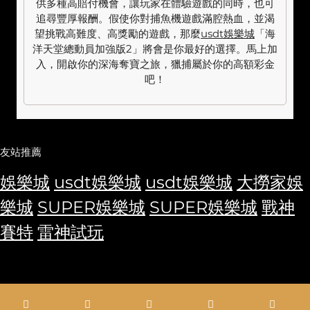
供多種高賠付機會，讓玩家在體驗遊戲的同時，也可
追尋豐厚報酬。假使你對捕魚機遊戲滿腔熱血，並渴
望挑戰高難度、高獎勵的遊戲，那麼
usdt娛樂城
「海
洋天堂總動員加強版2」將會是你最好的選擇。馬上加
入，開啟你的深海奪寶之旅，獵捕屬於你的高額彩金
吧！
友站推薦
娛樂城
usdt娛樂城
usdt娛樂城
大撈家娛
樂城
SUPER娛樂城
SUPER娛樂城
戰神
賽特
雷神試玩