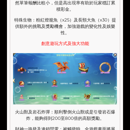
然單筆報酬比較小，但是高出現率有助於玩家穩訂累
積彩金。
特殊生物：粉紅燈籠魚（x25）及長頸大魚（x30）提
供額外的挑戰及獎勵機會，加強遊戲的變化性及娛樂
性。
創意遊玩方式及強大功能
火山獸及岩石炸彈：順利擊倒火山獸或是引發岩石爆
炸，能夠得到200至800倍的高額獎勵。
財神一路發及連鎖閃電：被觸發時，全遊戲畫面將展