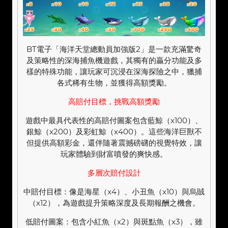
BT電子「海洋天堂總動員加強版2」是一款充滿驚奇
及策略性的深海捕魚機遊戲，其獨有的贏分功能及多
樣的特殊功能，讓玩家可沉浸在深海探險之中，獵捕
各式稀有生物，並獲得高額獎勵。
高賠付目標，挑戰高額獎勵
遊戲中最具代表性的高賠付圖案包含藍鯨（x100）、
銀鯨（x200）及彩虹鯨（x400）。這些海洋巨獸不
但提供高額彩金，還伴隨著震撼磅礴的視覺特效，讓
玩家體驗到財富噴發的爽快感。
多層次賠付設計
中賠付目標：像是海星（x4）、小丑魚（x10）與烏賊
（x12），為遊戲提升策略深度及長期報酬之機會。
低賠付圖案：包含小紅魚（x2）與斑點魚（x3），雖