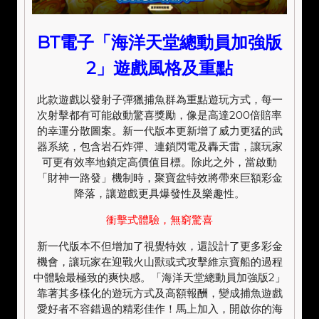
BT電子「海洋天堂總動員加強版
2」遊戲風格及重點
此款遊戲以發射子彈獵捕魚群為重點遊玩方式，每一
次射擊都有可能啟動驚喜獎勵，像是高達200倍賠率
的幸運分散圖案。新一代版本更新增了威力更猛的武
器系統，包含岩石炸彈、連鎖閃電及轟天雷，讓玩家
可更有效率地鎖定高價值目標。除此之外，當啟動
「財神一路發」機制時，聚寶盆特效將帶來巨額彩金
降落，讓遊戲更具爆發性及樂趣性。
衝擊式體驗，無窮驚喜
新一代版本不但增加了視覺特效，還設計了更多彩金
機會，讓玩家在迎戰火山獸或式攻擊維京寶船的過程
中體驗最極致的爽快感。「海洋天堂總動員加強版2」
靠著其多樣化的遊玩方式及高額報酬，變成捕魚遊戲
愛好者不容錯過的精彩佳作！馬上加入，開啟你的海