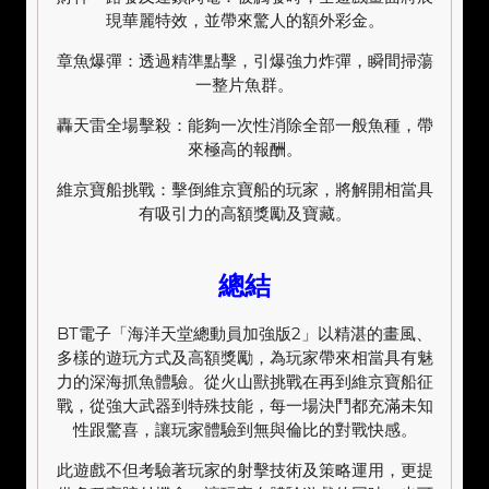
現華麗特效，並帶來驚人的額外彩金。
章魚爆彈：透過精準點擊，引爆強力炸彈，瞬間掃蕩
一整片魚群。
轟天雷全場擊殺：能夠一次性消除全部一般魚種，帶
來極高的報酬。
維京寶船挑戰：擊倒維京寶船的玩家，將解開相當具
有吸引力的高額獎勵及寶藏。
總結
BT電子「海洋天堂總動員加強版2」以精湛的畫風、
多樣的遊玩方式及高額獎勵，為玩家帶來相當具有魅
力的深海抓魚體驗。從火山獸挑戰在再到維京寶船征
戰，從強大武器到特殊技能，每一場決鬥都充滿未知
性跟驚喜，讓玩家體驗到無與倫比的對戰快感。
此遊戲不但考驗著玩家的射擊技術及策略運用，更提