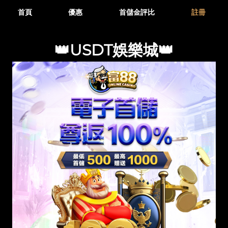
首頁
優惠
首儲金評比
註冊
👑USDT娛樂城👑