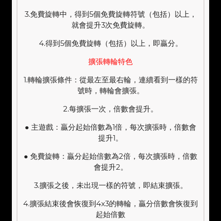
3.免費旋轉中，得到5個免費旋轉符號（包括）以上，
就會提升3次免費旋轉。
4.得到5個免費旋轉（包括）以上，即贏分。
擴張轉輪特色
1.轉輪擴張條件：從最左至最右輪，連續看到一樣的符
號時，轉輪會擴張。
2.每擴張一次，倍數會提升。
● 主遊戲：贏分起始倍數為1倍，每次擴張時，倍數會
提升1。
● 免費旋轉：贏分起始倍數為2倍，每次擴張時，倍數
會提升2。
3.擴張之後，未出現一樣的符號，即結束擴張。
4.擴張結束後會恢復到4x3的轉輪，贏分倍數會恢復到
起始倍數