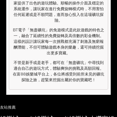
家提供了出色的遊玩體驗。順暢的操作介面及穩定的
系統運作，讓玩家在進行免費旋轉模式時，不用害怕
任何延遲或是不順問題，進而放心投入在這場礦坑探
險。
BT電子「無盡礦坑」的免遊模式是此款遊戲的特色之
一，融合了延續性的免費旋轉及高倍數的彩金機制。
這樣的設計讓玩家每一次挑戰都充滿了刺激及無窮報
酬潛能，不但可體驗遊戲本身的樂趣，還可持續挖掘
出更多寶藏。
不管是新手或是老手，都可在「無盡礦坑」中尋找到
適合自己的遊玩方式，體驗爽快的挑戰及高額回報。
在富88娛樂城平台上，各位將感受到前所未見的礦坑
探險之旅，趕緊來挖掘出屬於你的寶藏吧！
友站推薦