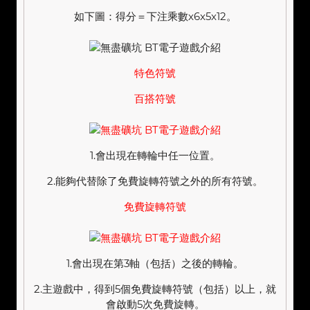
如下圖：得分＝下注乘數x6x5x12。
特色符號
百搭符號
1.會出現在轉輪中任一位置。
2.能夠代替除了免費旋轉符號之外的所有符號。
免費旋轉符號
1.會出現在第3軸（包括）之後的轉輪。
2.主遊戲中，得到5個免費旋轉符號（包括）以上，就
會啟動5次免費旋轉。