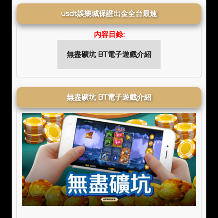
usdt娛樂城保證出金全台最速
內容目錄:
無盡礦坑 BT電子遊戲介紹
無盡礦坑 BT電子遊戲介紹