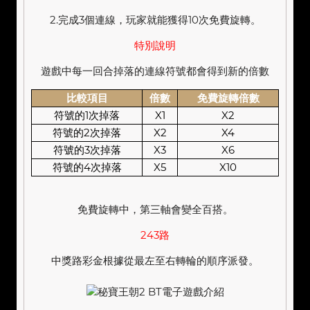
2.完成3個連線，玩家就能獲得10次免費旋轉。
特別說明
遊戲中每一回合掉落的連線符號都會得到新的倍數
比較項目
倍數
免費旋轉倍數
符號的1次掉落
X1
X2
符號的2次掉落
X2
X4
符號的3次掉落
X3
X6
符號的4次掉落
X5
X10
免費旋轉中，第三軸會變全百搭。
243路
中獎路彩金根據從最左至右轉輪的順序派發。