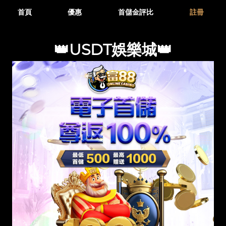
首頁
優惠
首儲金評比
註冊
👑USDT娛樂城👑