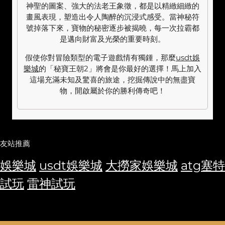
神聖的圖案、強大的法老王象徵，都是以精緻細緻的
畫風表現，塑造出令人陶醉的沉浸式感受。當神秘符
號掉落下來，寶物的秘密逐步被揭曉，每一次拉霸都
是邁向財富及光榮的重要時刻。
假使你對冒險類型的電子遊戲情有獨鍾，那麼
usdt娛
樂城
的「秘寶王朝2」將會是你最好的選擇！馬上加入
這場充滿未知及驚喜的旅途，挖掘傳說中的無盡寶
物，開啟屬於你的勝利傳奇吧！
友站推薦
娛樂城
usdt娛樂城
大撈家娛樂城
atg塞特
試玩
雷神試玩