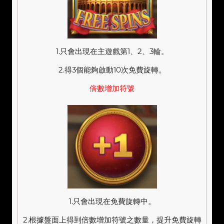
1.只會出現在主遊戲第1、2、3輪。
2.得3個能夠啟動10次免費旋轉。
倍數增加符號
1.只會出現在免費旋轉中。
2.根據盤面上得到倍數增加符號之數量，提升免費旋轉