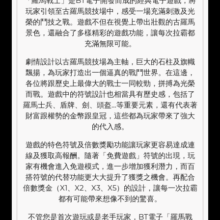
「羅馬戰士」是BT電子開發而成的經典電子遊戲，將
玩家引領至古羅馬競技場中，感受一場充滿刺激及光
榮的鬥技之戰。遊戲不但在視覺上帶出壯觀的古羅馬
景色，還融合了多樣精彩的遊戲功能，讓每次拉霸都
充滿無限可能。
劇情設計以古羅馬競技場為主軸，巨大的石柱及旗幟
飄揚，為玩家打造出一個逼真的戰鬥世界。在這邊，
各位將跟歷史上最偉大的戰士一同較勁，拼搏為光榮
而戰。遊戲中的符號設計也相當具有歷史感，包括了
羅馬士兵、盾牌、劍、頭盔…等重要元素，還有代表著
財富跟權勢的金幣跟皇冠，這些都為玩家帶來了強大
的代入感。
遊戲的特色符號及倍數獎勵功能讓玩家更容易達成連
線及獲取高報酬。隨著「免費遊戲」符號的出現，玩
家有機會進入免遊模式，進一步增加獲利潛力，而百
搭符號的代替功能更大大提升了獲獎之機會。再配合
倍數獎金（X1、X2、X3、X5）的設計，讓每一次拉霸
都有可能帶來想像不到的驚喜。
不管您是首次遊玩或是老手玩家，BT電子「
羅馬戰