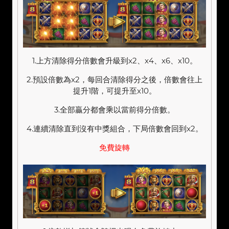
1.上方清除得分倍數會升級到x2、x4、x6、x10。
2.預設倍數為x2，每回合清除得分之後，倍數會往上
提升1階，可提升至x10。
3.全部贏分都會乘以當前得分倍數。
4.連續清除直到沒有中獎組合，下局倍數會回到x2。
免費旋轉