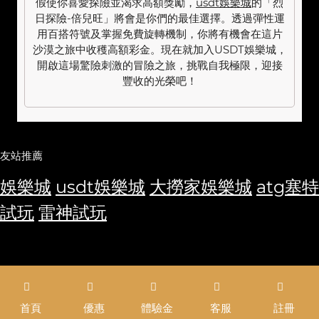
假使你喜愛探險並渴求高額獎勵，
usdt娛樂城
的「烈
日探險-倍兒旺」將會是你們的最佳選擇。透過彈性運
用百搭符號及掌握免費旋轉機制，你將有機會在這片
沙漠之旅中收穫高額彩金。現在就加入USDT娛樂城，
開啟這場驚險刺激的冒險之旅，挑戰自我極限，迎接
豐收的光榮吧！
友站推薦
娛樂城
usdt娛樂城
大撈家娛樂城
atg塞特
試玩
雷神試玩
首頁
優惠
體驗金
客服
註冊