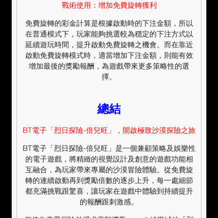
戰術使用：增加免費旋轉獲利
免費旋轉的彩金計算是根據啟動時的下注金額，所以
在普通模式下，玩家能夠挑選較為穩定的下注方式以
延續遊玩時間，提升啟動免費旋轉之機會。而在靠近
啟動免費旋轉模式時，適當增加下注金額，則能有效
增加最後的獎勵報酬，為遊戲帶來更多策略性的選
擇。
總結
BT電子「烈日探險-倍兒旺」，開啟極致沙漠探險之旅
BT電子「烈日探險-倍兒旺」是一個兼顧策略及娛樂性
的電子遊戲，將精緻的視覺設計及創意的遊戲功能相
互融合，為玩家帶來專屬的沙漠冒險體驗。從免費旋
轉的連續啟動再到獎勵倍數的逐步上升，每一處細節
都充滿挑戰跟驚喜，讓玩家在遊戲中體驗到持續提升
的報酬跟刺激感。