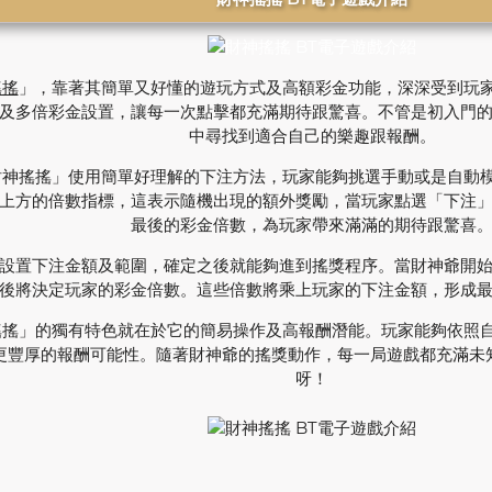
搖搖
」，靠著其簡單又好懂的遊玩方式及高額彩金功能，深深受到玩
及多倍彩金設置，讓每一次點擊都充滿期待跟驚喜。不管是初入門
中尋找到適合自己的樂趣跟報酬。
財神搖搖」使用簡單好理解的下注方法，玩家能夠挑選手動或是自動
上方的倍數指標，這表示隨機出現的額外獎勵，當玩家點選「下注
最後的彩金倍數，為玩家帶來滿滿的期待跟驚喜
設置下注金額及範圍，確定之後就能夠進到搖獎程序。當財神爺開
後將決定玩家的彩金倍數。這些倍數將乘上玩家的下注金額，形成
搖搖」的獨有特色就在於它的簡易操作及高報酬潛能。玩家能夠依照
更豐厚的報酬可能性。隨著財神爺的搖獎動作，每一局遊戲都充滿未
呀！