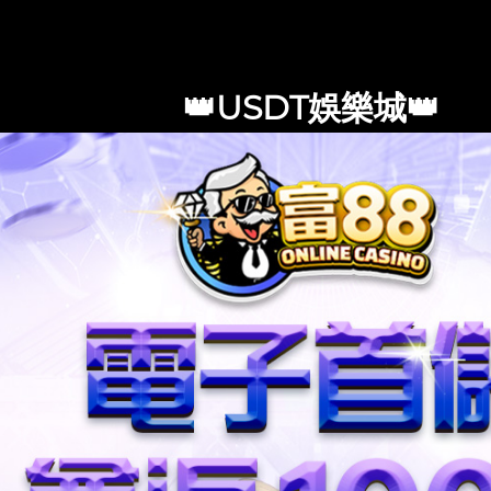
👑USDT娛樂城👑