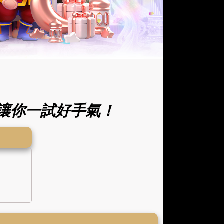
讓你一試好手氣！