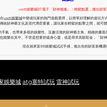
usdt娛樂城BT電子「財神搖搖」：輕鬆點選，搖出財
」在
usdt娛樂城
中變成玩家的熱門遊戲選擇，以簡單好理解的遊玩方
傳統財神爺文化及現代博弈要素，讓玩家在輕鬆的點擊之間，就可
的手氣，也帶來多樣的娛樂性。逗趣活潑的財神爺主角、精緻的畫面
也能樂在其中。不管是想要舒緩身心靈，或是尋求高額彩金，「財
現在就來富88娛樂城試試手感，搖出你的財富新機遇
家娛樂城
atg塞特試玩
雷神試玩