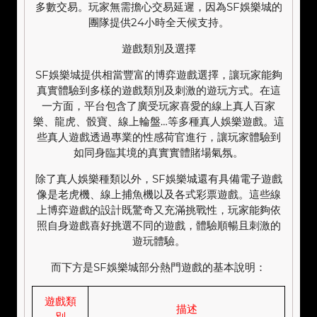
多數交易。玩家無需擔心交易延遲，因為SF娛樂城的
團隊提供24小時全天候支持。
遊戲類別及選擇
SF娛樂城提供相當豐富的博弈遊戲選擇，讓玩家能夠
真實體驗到多樣的遊戲類別及刺激的遊玩方式。在這
一方面，平台包含了廣受玩家喜愛的線上真人百家
樂、龍虎、骰寶、線上輪盤…等多種真人娛樂遊戲。這
些真人遊戲透過專業的性感荷官進行，讓玩家體驗到
如同身臨其境的真實實體賭場氣氛。
除了真人娛樂種類以外，SF娛樂城還有具備電子遊戲
像是老虎機、線上捕魚機以及各式彩票遊戲。這些線
上博弈遊戲的設計既驚奇又充滿挑戰性，玩家能夠依
照自身遊戲喜好挑選不同的遊戲，體驗順暢且刺激的
遊玩體驗。
而下方是SF娛樂城部分熱門遊戲的基本說明：
遊戲類
描述
別