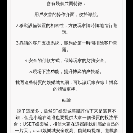
會有幾個共同特徵：
1.用戶友善的操作介面，便於導航。
2.移動設備裝置的相容性，方便玩家隨時隨地進行遊
玩。
3.靠譜的客戶支援系統，能夠於第一時間排除客戶問
題。
4.安全的付款方式，保障玩家的財務安全。
5.現場下注功能，提升博弈的爽快感。
挑選這些特質的娛樂城官網，可以讓玩家在線上博弈
的體驗更棒。
結論
說了這麼多，雖然SF娛樂城整體評估下來是還算不
錯，但是小編在這邊也要提供大家一個優質的投注平
台：USDT娛樂城，相信大家在這都能找到屬於自己的
一片天，usdt娛樂城安全度高、能隨時提領、遊戲多