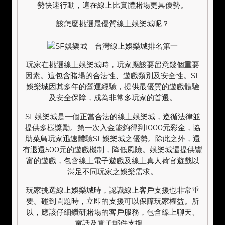
勢快速行動，這在線上比實體賭場更具優勢。
該怎麼挑選最優質線上娛樂城呢？
玩家在挑選線上娛樂城時，玩家應該要留意幾個重要
因素。這包含賭場的合法性、遊戲類別及安全性。SF
娛樂城因其多年的營運經驗，提供最優質的遊戲體驗
及安全保障，成為非常多玩家的首選。
SF娛樂城是一個正當合法的線上娛樂城，遵循法律並
提供多樣獎勵。第一次入金能夠得到1000元彩金，協
助菜鳥玩家迅速體驗SF娛樂城之優勢。除此之外，還
有退還500元的遊戲機制，降低風險。娛樂城還提供豐
富的遊戲，包含線上電子遊戲及線上真人荷官遊戲以
滿足不同玩家之娛樂需求。
玩家挑選線上娛樂城時，認識線上客戶支援也非常重
要。碰到問題時，立即的支援可以保障玩家權益。所
以，應該仔細鑽研賭場的客戶服務，包含線上聊天、
電話及電子郵件支援。