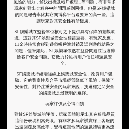
風險的能力，解決出機及帳戶處理…等問題，有非常多
玩家針對出金程序中的問題感到困擾。但是SF娛樂城
的問題報告率比其它間博弈平台還要來的高一些。這
讓玩家對其安全性有所疑慮。
SF娛樂城在監督單位核可之下提供具有保障的遊戲環
境。這對其SF娛樂城安全性相當重要。有玩家反應，
出金時時常會碰到遊戲帳戶遭封鎖及誤判遊戲結果之
問題，儘管如此，SF娛樂城依然在監督問題並迅速排
除客戶安全問題。它致力於維持用戶信任和遊戲安
全。
SF娛樂城持續增強線上娛樂城安全性，改良用戶體
驗。它的豐富性及合乎市場經營降低了風險，保障了
安全性。對於注重安全的玩家來說，挑選穩定又安全
的娛樂城是最聰明的選擇。
玩家評價及心得回饋
對於SF娛樂城的評價，玩家回饋顯示出其在服務品質
這部份表現相當亮眼。有非常多玩家讚賞線上客服的
迅速回覆及高效率，覺得這讓他們的遊戲體驗更為流