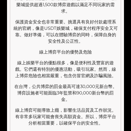
樂城提供超過1,500款博弈遊戲以滿足不同玩家的需
求。
保護資金安全也非常重要。挑選具有良好付款處理系
統的官網，像是USDT娛樂城，確保支付程序安全又可
靠。做好準備，可以在體驗博弈的同時，保障自身的
安全性及公正性。
線上博弈平台的優勢及危險
線上娛樂平台的優點很多，像是便利性及豐富的遊
戲。它們還有特別的優惠活動，吸引玩家。然而，線
上博弈危險也相當嚴重，包含仿冒官網及詐騙風險。
在台灣，公共博弈的罰金最高可達30,000元新台幣。
博弈設施者可能面臨3年監禁和90,000新台幣的罰
金。
線上博弈可能導致上癮，影響生活品質及工作狀況。
有非常多玩家可能會喪失高額資金。所以，博弈平台
分析相當重要，以確保平台的安全性。