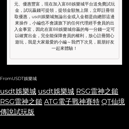
元、優惠豐富，現在加入富88娛樂城平台送免費試玩
金，試玩贏錢可提領，提領金額無上限，立即註冊領
取優惠，usdt娛樂城無論出金或入金都是由總部這邊
來操作，小編也不會讓旗下的任何代理經手會員的出
入金事宜，因此在富88娛樂城你贏的每一分錢一定可
以確實出金，完全能保障會員的權利，放心註冊開心
遊玩，我是大家最愛的小編～我們下次見，親朋好友
一起來體驗！
FromUSDT娛樂城
usdt娛樂城
usdt娛樂城
RSG雷神之鎚
RSG雷神之鎚
ATG電子戰神賽特
QT仙境
傳說試玩版