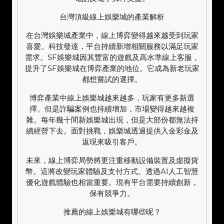
台灣頂級線上娛樂城的產業解析
在台灣娛樂城產業中，線上博弈變得越來越受到玩家
喜愛。科技發達，平台持續新增相關服務以滿足玩家
需求。SF娛樂城因其豐富的遊戲及高水準線上客服，
提升了SF娛樂城在博弈產業的地位。它成為新老玩家
都想嘗試的選擇。
博弈產業中線上娛樂城越來越多，玩家有更多新選
擇。但是詐騙案例也持續增加，市場變得越來越複
雜。每年幾十間新娛樂城出現，但是大部份都無法持
續經營下去。面對挑戰，娛樂城透過提供入金彩金及
返現來吸引客戶。
未來，線上博弈局勢將更注重移動設備裝置及虛擬貨
幣。這將改變玩家體驗及支付方式。透過AI人工智慧
優化遊戲體驗也相當重要。現有平台需要持續創新，
保有競爭力。
推薦的線上娛樂城有哪些呢？