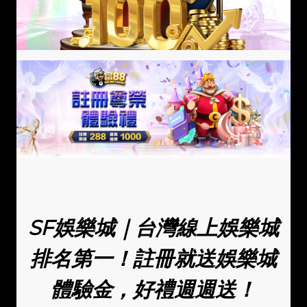
SF娛樂城｜台灣線上娛樂城
排名第一！註冊就送娛樂城
體驗金，好禮週週送！