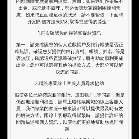
的那個瞬間就是順利提款。然而，如果遇到娛樂城不
出金、或拖延不處理，勢必會讓玩家感到困擾和焦
慮。如果您正面臨這樣的狀況，請不要緊張，下面將
介紹四個方法來順利取得您應得的獎金！
1.再次確認你的帳號和提款資訊
第一，請先確認您的個人遊戲帳戶及銀行帳號是否正
確無誤。確認您所提供的銀行資料、帳號、姓名…等是
否無誤，確認這些資訊準確無誤，將有助於順利完成
出金，您也可以選擇其他的提款方式，大部分可以解
決您的問題。
2.聯絡專業線上客服人員尋求協助
假使各位已經確認並非銀行、遊戲帳戶…等問題，但是
仍然無法順利出金，請馬上聯絡娛樂城的線上客服人
員，我們專業的客服一般來說都可以提供最及時有效
的解決方式。跟線上客服取得聯繫時，請提供詳細的
問題描述和個人資訊，以便他們更好地幫助您處理問
題。