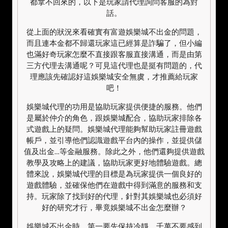
都拿不回來的，以下是玩家請代理詢問客服的為對
話。
從上面的狀況來看確實有富遊娛樂城不出金的問題，
而且連本金都不歸還玩家這已經算是詐騙了，但小編
也滿好奇玩家怎麼不直接跟客服直接溝通，而是由第
三方代理去溝通呢？可見這代理也是挺有問題的，代
理應該先確認好這娛樂城安全無虞，才推薦給玩家
吧！
娛樂城代理的功用是協助玩家提供便捷的服務。他們
是屬於仲介的角色，跟娛樂城配合，協助玩家排除各
式遊戲上的疑問。娛樂城代理能夠幫助玩家註冊遊戲
帳戶，並引導他們認識遊戲平台內的操作，並提供儲
值及出金…等金融服務。除此之外，他們還夠提供遊戲
教學及攻略上的建議，協助玩家更好地體驗遊戲。總
體來說，娛樂城代理的目標是為玩家提供一個良好的
遊戲體驗，並確保他們在遊戲中得到滿意的服務和支
持。玩家除了找到好的代理，針對其娛樂城也必須好
好的研究才行，畢竟娛樂城不出金怎麼辦？
娛樂城不出金時，第一要先保持冷靜，千萬不要感到