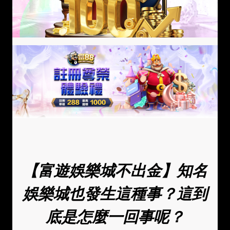
【富遊娛樂城不出金】知名
娛樂城也發生這種事？這到
底是怎麼一回事呢？