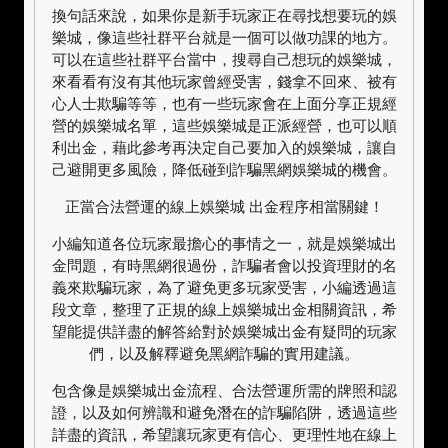
換句話來說，如果你是新手玩家正在尋找想要玩的娛
樂城，像這些社群平台就是一個可以做功課的地方。
可以在這些社群平台當中，搜尋自己想玩的娛樂城，
來看看有沒有其他玩家曾經受害，錢拿不回來、被有
心人士欺騙等等，也有一些玩家會在上面分享正規經
營的娛樂城名單，這些娛樂城是正派經營，也可以順
利出金，藉此參考再決定自己要加入的娛樂城，讓自
己避開更多風險，降低碰到詐騙黑網娛樂城的機會。
正當合法營運的線上娛樂城 出金程序相當關鍵！
小編知道各位玩家最擔心的事情之一，就是娛樂城出
金問題，有時黑網很過份，詐騙者會以投資理財的名
義來欺騙玩家，為了避免更多玩家受害，小編透過這
段文章，整理了正規的線上娛樂城出金相關資訊，希
望能提供詳盡的解答給對於娛樂城出金有疑問的玩家
們，以及解釋避免黑網詐騙的實用建議。
包含像是娛樂城出金流程、合法營運所需的牌照和認
證，以及如何辨識和避免潛在的詐騙陷阱，透過這些
詳盡的資訊，希望讓玩家更有信心、更理性地在線上