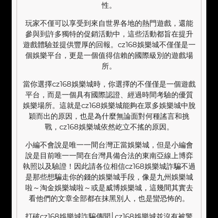
性。
玩家不僅可以享受到來自世界各地的熱門遊戲，還能
參與到許多獨特的促銷活動中，這些活動都旨在提升
遊戲體驗並提供豐厚的回報。cz168娛樂城不僅僅是一
個娛樂平台，更是一個值得信賴的國際級別的遊戲場
所。
當你選擇cz168娛樂城時，你選擇的不僅僅是一個遊戲
平台，而是一個具有國際認證、經過時間考驗的優質
娛樂場所。這就是cz168娛樂城能夠在眾多娛樂城中脫
穎而出的原因，也是為什麼無論面對何種謠言和挑
戰，cz168娛樂城依然屹立不搖的原因。
小編不會說是唯一一間台灣正當娛樂城，但是小編會
說是目前唯一一間在台灣具備合法的東南亞線上博弈
執照以及驗證！因此請各位相信cz168娛樂城詐騙不過
是那些想騙走你的錢的娛樂城手段，像是九州娛樂城
啦～淘金娛樂城啦～或是威博娛樂城，這幾間其實去
看他們的文章全部都在抹黑別人，也是蠻恐怖的。
打破cz168娛樂城詐騙傳聞│cz168娛樂城並沒有被警