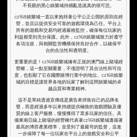
不長眼的黑心娛樂城持續亂造謠真的很可悲。
cz168娛樂城一直以來抱持著公平公正公開的原則在經
營，並且以提供安全可靠的遊戲環境為己任。平台上
所有的遊戲和交易均經過嚴格監控，確保每位玩家的
利益都受到充分保護。此外，cz168娛樂城致力於遵守
各項法規，與相關監管機構保持良好合作，以確保平
台的合法性和透明度。
更重要的是！cz168娛樂城擁有正規的澳門線上賭場經
營權，這一點至關重要，不僅證明了其合法性和可信
度，也彰顯了它在國際賭博行業中的地位。cz168娛樂
城的目標是讓世界各地的玩家了解到這間娛樂城的卓
越品質和專業精神。
這不是單純透過宣傳或是廣告來捍衛自己的品牌名
聲，而是經過多年以來持續提供極致的遊戲體驗及優
質的線上客戶服務，慢慢獲得了眾多玩家的信任。具
備東南亞線上賭場的經營權代表著cz168娛樂城遵循著
最高的博弈產業標準，並受到了最嚴苛的監督，這進
一步保障了每一位玩家在平台上的遊戲安全和公平