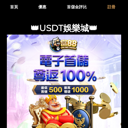
首頁
優惠
首儲金評比
註冊
👑USDT娛樂城👑