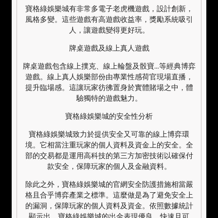
寶格綠娛樂城有非常多電子老虎機遊戲，設計創新，
風格多變。這些遊戲有高遊戲收益率，獎勵系統吸引
人，讓遊戲變得更好玩。
牌桌遊戲及線上真人遊戲
牌桌遊戲包含線上撲克、線上輪盤及骰寶…等經典博弈
遊戲。線上真人娛樂部份由專業性感荷官現場直播，
提升臨場感。這讓玩家彷彿置身於實體賭場之中，體
驗獨特的遊戲魅力。
寶格綠娛樂城的安全性分析
寶格綠娛樂城致力於提供安全又可靠的線上博弈環
境。它相當注重玩家的個人資料及資金上的安全。全
部的交易都是運用高科技的第三方加密技術以確保付
款安全，保障玩家的個人及金融資料。
除此之外，寶格綠娛樂城的官網安全防護措施相當嚴
格且合乎博弈產業之標準。這麼做是為了避免安全上
的漏洞，保障玩家的個人資料及資金。依照數據統計
顯示出，寶格綠娛樂城的出金表現優良，快速且可