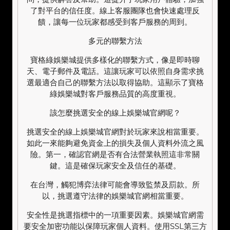
了對平台的信任度。線上客服團隊也會快速處理反
饋，讓每一位玩家都感受到客戶服務的周到。
多元的聯繫方法
寶格綠娛樂城提供多樣化的聯繫方式，像是即時聊
天、電子郵件及電話。這讓玩家可以依照自身需求挑
選最適合自己的聯繫方法以取得協助。這顯示了寶格
綠娛樂城對客戶服務品質的高度重視。
該怎麼挑選安全的線上娛樂城官網呢？
挑選安全的線上娛樂城官網對於玩家來說相當重要。
如此一來能夠避免資金上的損失及個人資料外流之風
險。第一，確認官網是否有合法營業執照這非常關
鍵。這是確保玩家安全及信任的基礎。
在台灣，觸犯博弈法律可能會導致監禁及罰款。所
以，挑選遵守法律的娛樂城官網相當重要。
安全性是挑選指標中的一項重要因素。娛樂城官網需
要安全加密功能以保障玩家個人資料。使用SSL第三方