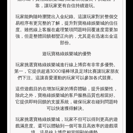
靠，讓玩家更有自信持續遊玩。
玩家能夠隨時瀏覽出入金紀錄。這讓玩家對於整個交
易程序有更完整的了解，提升對寶格綠娛樂城的信任
度。雖然線上客服在處理繁瑣問題時回覆速度需要加
強，但是整體回饋都蠻正向的，尤其是在迅速出金這
部份。
遊玩寶格綠娛樂城的優勢
玩家挑選寶格綠娛樂城進行線上博弈有非常多優勢。
第一，它提供超過3000場棒球及足球比賽讓玩家朋友
們下注。這讓喜愛運動的玩家可以參加各式競賽。
這些遊戲目的在增加玩家的博弈體驗，提升娛樂性，
除此之外，寶格綠娛樂城的客戶服務品質也相當好。
它提供即時回饋的支援系統，確保玩家在碰到問題時
可以快速獲得解決。
玩家挑選寶格綠娛樂城，玩家不但可以得到更高的遊
戲滿意度。還可以體驗到一個可靠且高效率的遊戲環
境，這是線上博弈相當明顯的優勢。