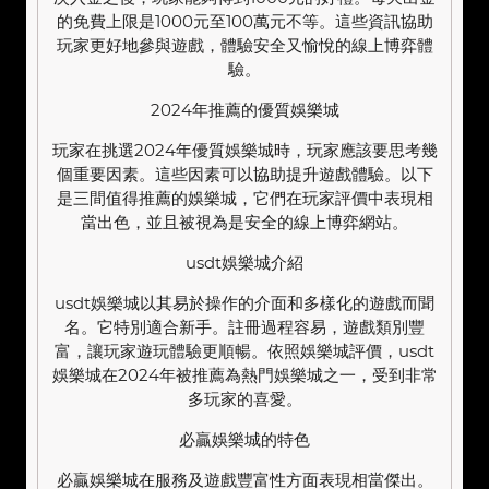
的免費上限是1000元至100萬元不等。這些資訊協助
玩家更好地參與遊戲，體驗安全又愉悅的線上博弈體
驗。
2024年推薦的優質娛樂城
玩家在挑選2024年優質娛樂城時，玩家應該要思考幾
個重要因素。這些因素可以協助提升遊戲體驗。以下
是三間值得推薦的娛樂城，它們在玩家評價中表現相
當出色，並且被視為是安全的線上博弈網站。
usdt娛樂城介紹
usdt娛樂城以其易於操作的介面和多樣化的遊戲而聞
名。它特別適合新手。註冊過程容易，遊戲類別豐
富，讓玩家遊玩體驗更順暢。依照娛樂城評價，usdt
娛樂城在2024年被推薦為熱門娛樂城之一，受到非常
多玩家的喜愛。
必贏娛樂城的特色
必贏娛樂城在服務及遊戲豐富性方面表現相當傑出。