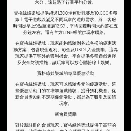
六分，遠超過了行業平均分數。
寶格綠娛樂城提供超過1,300場運動競賽及10,000多種
線上電子遊戲以滿足不同玩家的遊戲需求。線上客服
時間從早上9點至凌晨12:59，平均回覆時間大約落在五
分鐘左右。還有官方LINE帳號供玩家聯絡。
在寶格綠娛樂城，玩家能夠體驗到各式各樣的優惠活
動方案，包含現金返利、彩金及USDT入金獎勵。這為
玩家提供了額外的獲利機會。平台提供多種遊戲選擇
及安全防護措施，讓玩家可以放心體驗線上娛樂。
寶格綠娛樂城的專屬優惠活動
在寶格綠娛樂城，玩家可以體驗多元的優惠活動。這
些優惠活動目的在增加遊戲體驗，提升獲利機會。從
新會員獎勵到不定期促銷活動，都是為了吸引及回饋
玩家。
新會員獎勵
對於新註冊的會員玩家，寶格綠娛樂城提供了高額的