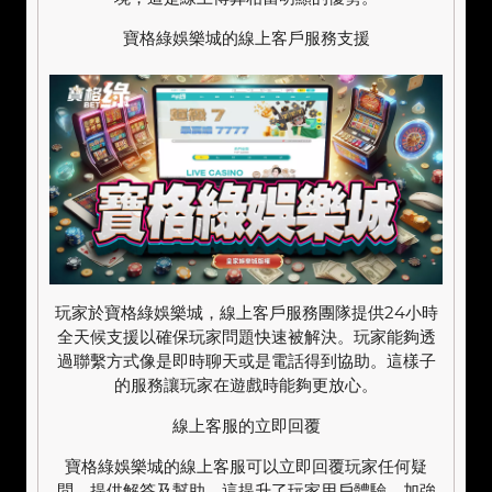
寶格綠娛樂城的線上客戶服務支援
玩家於寶格綠娛樂城，線上客戶服務團隊提供24小時
全天候支援以確保玩家問題快速被解決。玩家能夠透
過聯繫方式像是即時聊天或是電話得到協助。這樣子
的服務讓玩家在遊戲時能夠更放心。
線上客服的立即回覆
寶格綠娛樂城的線上客服可以立即回覆玩家任何疑
問，提供解答及幫助。這提升了玩家用戶體驗，加強