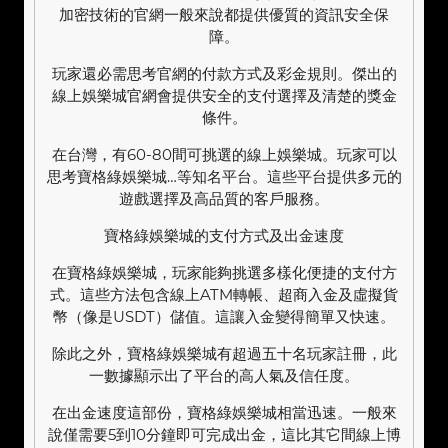
加密技術的官網一般來說都提供優質的資訊安全保
障。
玩家還必需思考官網的付款方式及彩金規則。傑出的
線上娛樂城官網會提供安全的支付選擇及清楚的獎金
條件。
在台灣，有60-80間可挑選的線上娛樂城。玩家可以
思考寶格綠娛樂城…等知名平台。這些平台提供多元的
遊戲選擇及高品質的客戶服務。
寶格綠娛樂城的支付方式及出金速度
在寶格綠娛樂城，玩家能夠挑選多樣化便捷的支付方
式。這些方法包含線上ATM轉帳、超商入金及虛擬貨
幣（像是USDT）儲值。這讓入金變得簡單又快速。
除此之外，寶格綠娛樂城有超過五十名玩家註冊，此
一數據顯示出了平台的高人氣及信任度。
在出金速度這部份，寶格綠娛樂城相當迅速。一般來
說僅需要5到10分鐘即可完成出金，這比其它間線上博