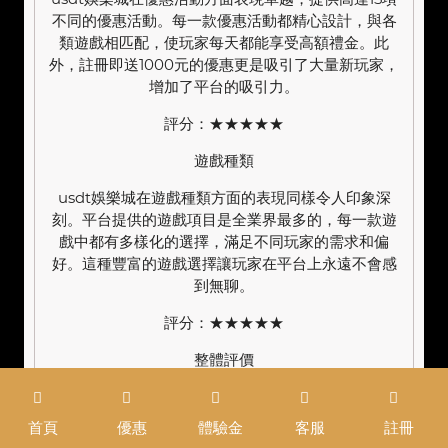
不同的優惠活動。每一款優惠活動都精心設計，與各
類遊戲相匹配，使玩家每天都能享受高額禮金。此
外，註冊即送1000元的優惠更是吸引了大量新玩家，
增加了平台的吸引力。
評分：★★★★★
遊戲種類
usdt娛樂城在遊戲種類方面的表現同樣令人印象深
刻。平台提供的遊戲項目是全業界最多的，每一款遊
戲中都有多樣化的選擇，滿足不同玩家的需求和偏
好。這種豐富的遊戲選擇讓玩家在平台上永遠不會感
到無聊。
評分：★★★★★
整體評價
綜合各方面的評估，usdt娛樂城的表現均高於其他娛
樂城。雖然是較新的品牌，但其在業界的創新設計和
首頁
優惠
體驗金
客服
註冊
卓越表現讓人耳目一新，成為更多玩家的首選娛樂平