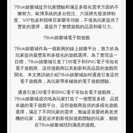
78ok娛樂城提升玩家體驗和滿足多樣化需求方面的不
懈努力。歐博系統的多台投注、六張牌先發派牌制
度、VIP包桌和競咪百家樂等功能，不僅為玩家提供了
豐富的選擇，還提升了整體遊戲的品質和吸引力。
78ok娛樂城電子類遊戲
78ok娛樂城作為一個新興的線上娛樂平台，致力於為
玩家提供最豐富和多樣化的遊戲選擇。為了實現這一
目標，78ok娛樂城引進了DB電子和BNG電子等知名
電子遊戲商，這些遊戲商以其創新和高品質的遊戲而
聞名。本文將詳細介紹78ok娛樂城如何通過引進這些
電子遊戲商，為玩家帶來極致的電子遊戲體驗。
通過引進DB電子和BNG電子等知名電子遊戲商，
78ok娛樂城成功地為玩家打造了一個豐富多樣、品質
卓越的電子遊戲平台。這些遊戲商提供的多樣化遊戲
選擇，滿足了不同玩家的需求，無論是喜愛經典老虎
機的玩家，還是追求創新視頻遊戲體驗的玩家，都能
在78ok娛樂城找到滿意的遊戲。