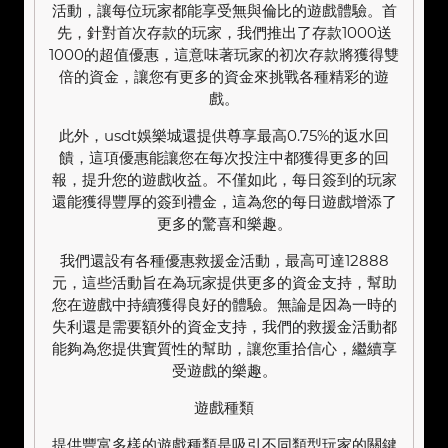
活動，讓每位玩家都能享受無與倫比的遊戲體驗。首
先，針對首次存款的玩家，我們推出了存款1000送
1000的超值優惠，這意味著玩家的初次存款將獲得雙
倍的資金，讓您有更多的資金來挑戰各種精彩的遊
戲。
此外，usdt娛樂城還提供尊享最高0.75%的返水回
饋，這項優惠能讓您在每次投注中都獲得更多的回
報，提升您的遊戲收益。不僅如此，每日簽到的玩家
還能獲得豐厚的簽到禮金，這為您的每日遊戲增添了
更多的驚喜和樂趣。
我們還設有各種優惠救援金活動，最高可達12888
元，這些活動旨在為玩家提供更多的資金支持，幫助
您在遊戲中持續獲得良好的體驗。無論是因為一時的
失利還是需要額外的資金支持，我們的救援金活動都
能夠為您提供實質性的幫助，讓您重拾信心，繼續享
受遊戲的樂趣。
遊戲種類
提供豐富多樣的遊戲種類是吸引不同類型玩家的關鍵