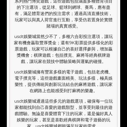
系列熱門博奕遊戲，這些遊戲包括涵蓋多種體育項目
的下注選項，從足球、籃球到網球、賽馬，應有盡
有，滿足體育迷們的投注需求；通過高清直播技術，
玩家可以與真人荷官進行互動，享受仿若置身於實體
賭場的真實感受。
usdt娛樂城當然少不了，多種六合彩投注選項，讓玩
家有機會贏取豐厚獎金；還有9K彩票提供多樣化的彩
票遊戲，玩家可以根據自己的喜好選擇參與，增加贏
獎機會；棋牌遊戲：包括撲克、麻將等經典棋牌遊
戲，讓玩家在競技中體驗策略與運氣的碰撞。
usdt娛樂城擁有豐富多樣的電子遊戲，包括老虎機、
電子撲克等，這些遊戲畫面精美、玩法多樣，極具娛
樂性，提供傳統與創新玩法結合的麻將遊戲，讓玩家
在網路上也能感受到打麻將的樂趣。
usdt娛樂城通過這些多元的遊戲選項，確保每一位玩
家都能找到自己喜愛的遊戲類型，並享受到最佳的遊
戲體驗。無論是喜愛體育下注的玩家，還是偏好真人
娛樂的玩家，甚至是喜歡經典棋牌和電子遊藝的玩
家，usdt娛樂城都能滿足玩家的需求。