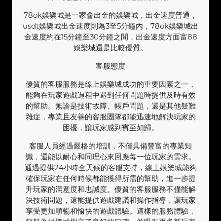
78ok娛樂城是一家會出金的娛樂城，出金速度普通，
usdt娛樂城出金速度則為3至5分鐘內，78ok娛樂城出
金速度約在15分鐘至30分鐘之間，出金速度方面富88
娛樂城還是比較優質。
客服態度
優質的客服服務是線上娛樂城成功的重要因素之一，
能夠在玩家遊戲過程中遇到任何問題時提供及時有效
的幫助。無論是技術故障、帳戶問題，還是其他疑難
雜症，專業且友善的客服團隊都能迅速地解決玩家的
困擾，讓玩家感到賓至如歸。
客服人員經過嚴格的培訓，不僅具備豐富的專業知
識，還能以耐心和同理心來回應每一位玩家的需求。
通過提供24小時全天候的客服支持，線上娛樂城能夠
確保玩家在任何時候都能獲得所需的幫助，進一步提
升玩家的滿意度和忠誠度。優質的客服服務不僅能解
決技術問題，還能提供遊戲建議和操作指導，讓玩家
享受更加順暢和愉快的遊戲體驗。這樣的服務體驗，