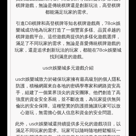
棋牌遊戲，無論是傳統棋牌還是創新玩法，高登棋牌
都能滿足玩家的需求。
引進DB棋牌和高登棋牌等知名棋牌遊戲商，78ok娛
樂城成功地為玩家打造了一個豐富多樣、品質卓越的
棋牌遊戲平台。這些遊戲商提供的多樣化遊戲選擇，
滿足了不同玩家的需求，無論是喜愛傳統棋牌遊戲的
玩家，還是追求創新玩法的玩家，都能在78ok娛樂城
找到滿意的遊戲。
usdt娛樂城多元遊戲介紹
usdt娛樂城致力於確保玩家擁有最高級別的個人隱私
防護，積極網羅來自各地的密碼學專家和網路資安高
手，組建了一個業界頂尖的資安團隊。他們創造了高
強度的資金安全系統，並不斷改進，為玩家提供無與
倫比的安全保障。這種堅實的防護措施讓玩家可以放
心遊玩，無需擔心個人信息和資金的安全問題。
此外，usdt娛樂城還持續提供多元化的遊戲項目，以
滿足不同玩家的需求。玩家可以隨時隨地輕鬆暢玩一