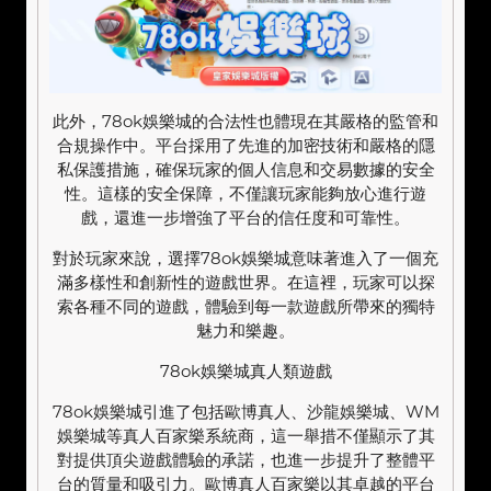
此外，78ok娛樂城的合法性也體現在其嚴格的監管和
合規操作中。平台採用了先進的加密技術和嚴格的隱
私保護措施，確保玩家的個人信息和交易數據的安全
性。這樣的安全保障，不僅讓玩家能夠放心進行遊
戲，還進一步增強了平台的信任度和可靠性。
對於玩家來說，選擇78ok娛樂城意味著進入了一個充
滿多樣性和創新性的遊戲世界。在這裡，玩家可以探
索各種不同的遊戲，體驗到每一款遊戲所帶來的獨特
魅力和樂趣。
78ok娛樂城真人類遊戲
78ok娛樂城引進了包括歐博真人、沙龍娛樂城、WM
娛樂城等真人百家樂系統商，這一舉措不僅顯示了其
對提供頂尖遊戲體驗的承諾，也進一步提升了整體平
台的質量和吸引力。歐博真人百家樂以其卓越的平台