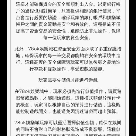
這樣才能確保資金的安全和順利出入金。綁定銀行帳
戶的過程也相對簡單，只需提供相關的銀行信息，平
台會進行必要的驗證，確保玩家的銀行帳戶和娛樂城
帳戶之間的資金流動是安全和有效的。這種措施不僅
提高了資金交易的安全性，還能防止非法操作，保障
每一位玩家的資金安全。
此外，78ok娛樂城在資金安全方面採取了多重保護措
施，確保玩家的每一筆交易都能夠在安全的環境中進
行。這種高度的安全保障讓玩家可以無後顧之憂地進
行存款和提款操作，享受遊戲的樂趣。
玩家需要先儲值才能進行遊戲
在78ok娛樂城中，玩家必須先進行儲值操作，購買遊
戲幣或點數，才能開始遊戲。這種模式類似於預付卡
的概念，玩家可以根據自己的預算進行儲值，這樣既
能控制遊戲開支，也能避免因沉迷遊戲而超出預算。
78ok娛樂城玩家可以靈活選擇儲值金額，確保在娛樂
的同時不會對自己的財務狀況造成不良影響。這種儲
值模式不僅讓玩家感到更加安心，還能有效地管理遊