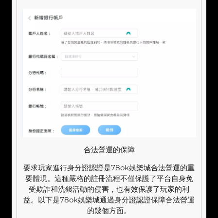
合法營運的保障
要求玩家進行身分證認證是78ok娛樂城合法營運的重
要體現。這種嚴格的註冊流程不僅保護了平台自身免
受欺詐和洗錢活動的侵害，也有效保護了玩家的利
益。以下是78ok娛樂城通過身分證認證保障合法營運
的幾個方面。