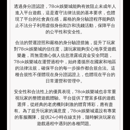
透過身分證認證，78ok娛樂城能夠有效阻止未成年人
進入平台遊戲，這是遵守法律法規的基本要求，也體
現了平台的社會責任感，嚴格的身分驗證程序能夠防
止不法分子利用虛假身份欺詐和洗錢活動，保障平台
的公平性和安全性。
合法的營運證照和嚴格的身分驗證措施，提升了玩家
對78ok娛樂城的信任度，讓玩家能夠安心地享受遊戲
樂趣，而無需擔心個人信息泄露或資金安全問題，
78ok娛樂城在運營過程中，始終遵循所在國家和地區
的法律法規，確保平台的每一步操作都合規合法。這
種合規性不僅體現在身分證認證上，也體現在平台的
日常運營和管理中。
安全性和合法性上的優異表現，78ok娛樂城也非常重
視玩家的整體遊戲體驗。平台提供了豐富多樣的遊戲
選擇，從經典的老虎機到刺激的體育博彩，應有盡
有。為了提升玩家的滿意度，78ok娛樂城還設有專業
的客服團隊，提供24小時在線支持，隨時解決玩家在
遊戲過程中遇到的各種問題。